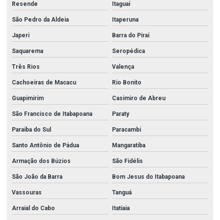
Resende
Itaguaí
São Pedro da Aldeia
Itaperuna
Japeri
Barra do Piraí
Saquarema
Seropédica
Três Rios
Valença
Cachoeiras de Macacu
Rio Bonito
Guapimirim
Casimiro de Abreu
São Francisco de Itabapoana
Paraty
Paraíba do Sul
Paracambi
Santo Antônio de Pádua
Mangaratiba
Armação dos Búzios
São Fidélis
São João da Barra
Bom Jesus do Itabapoana
Vassouras
Tanguá
Arraial do Cabo
Itatiaia