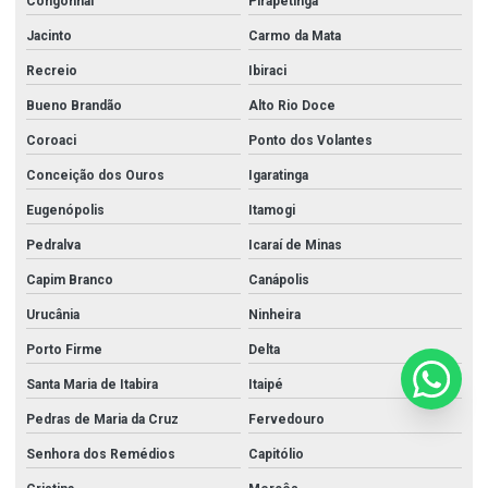
Congonhal
Pirapetinga
Jacinto
Carmo da Mata
Recreio
Ibiraci
Bueno Brandão
Alto Rio Doce
Coroaci
Ponto dos Volantes
Conceição dos Ouros
Igaratinga
Eugenópolis
Itamogi
Pedralva
Icaraí de Minas
Capim Branco
Canápolis
Urucânia
Ninheira
Porto Firme
Delta
Santa Maria de Itabira
Itaipé
Pedras de Maria da Cruz
Fervedouro
Senhora dos Remédios
Capitólio