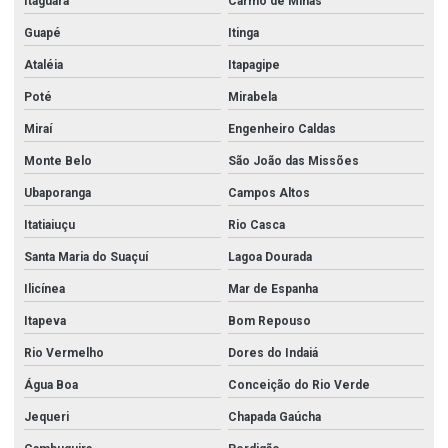
Itaguara
Carmo de Minas
Guapé
Itinga
Ataléia
Itapagipe
Poté
Mirabela
Miraí
Engenheiro Caldas
Monte Belo
São João das Missões
Ubaporanga
Campos Altos
Itatiaiuçu
Rio Casca
Santa Maria do Suaçuí
Lagoa Dourada
Ilicínea
Mar de Espanha
Itapeva
Bom Repouso
Rio Vermelho
Dores do Indaiá
Água Boa
Conceição do Rio Verde
Jequeri
Chapada Gaúcha