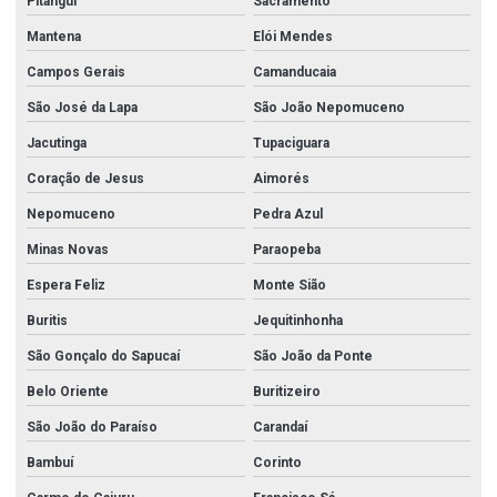
Pitangui
Sacramento
Mantena
Elói Mendes
Campos Gerais
Camanducaia
São José da Lapa
São João Nepomuceno
Jacutinga
Tupaciguara
Coração de Jesus
Aimorés
Nepomuceno
Pedra Azul
Minas Novas
Paraopeba
Espera Feliz
Monte Sião
Buritis
Jequitinhonha
São Gonçalo do Sapucaí
São João da Ponte
Belo Oriente
Buritizeiro
São João do Paraíso
Carandaí
Bambuí
Corinto