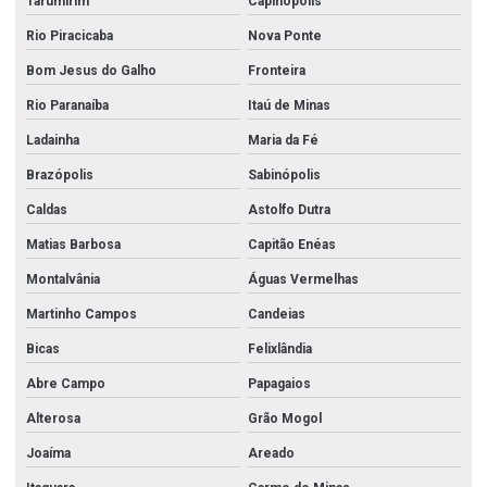
Tarumirim
Capinópolis
Rio Piracicaba
Nova Ponte
Bom Jesus do Galho
Fronteira
Rio Paranaíba
Itaú de Minas
Ladainha
Maria da Fé
Brazópolis
Sabinópolis
Caldas
Astolfo Dutra
Matias Barbosa
Capitão Enéas
Montalvânia
Águas Vermelhas
Martinho Campos
Candeias
Bicas
Felixlândia
Abre Campo
Papagaios
Alterosa
Grão Mogol
Joaíma
Areado