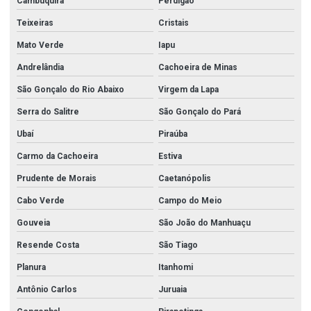
Cambuquira
Perdigão
Teixeiras
Cristais
Mato Verde
Iapu
Andrelândia
Cachoeira de Minas
São Gonçalo do Rio Abaixo
Virgem da Lapa
Serra do Salitre
São Gonçalo do Pará
Ubaí
Piraúba
Carmo da Cachoeira
Estiva
Prudente de Morais
Caetanópolis
Cabo Verde
Campo do Meio
Gouveia
São João do Manhuaçu
Resende Costa
São Tiago
Planura
Itanhomi
Antônio Carlos
Juruaia