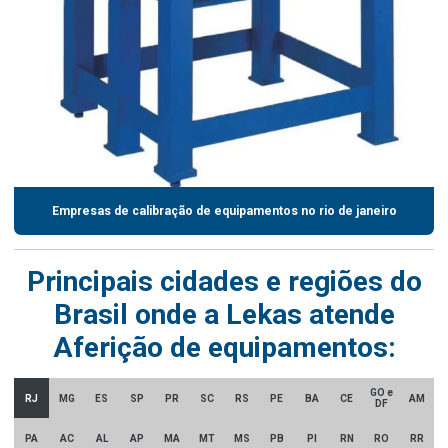
Empresas de calibração de equipamentos no rio de janeiro
Principais cidades e regiões do
Brasil onde a Lekas atende
Aferição de equipamentos:
GO e
RJ
MG
ES
SP
PR
SC
RS
PE
BA
CE
AM
DF
PA
AC
AL
AP
MA
MT
MS
PB
PI
RN
RO
RR