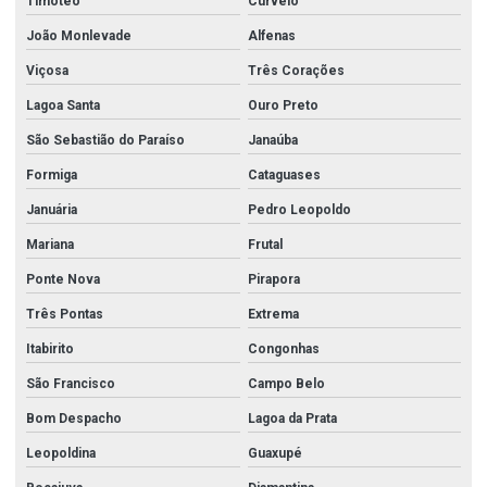
Timóteo
Curvelo
João Monlevade
Alfenas
Viçosa
Três Corações
Lagoa Santa
Ouro Preto
São Sebastião do Paraíso
Janaúba
Formiga
Cataguases
Januária
Pedro Leopoldo
Mariana
Frutal
Ponte Nova
Pirapora
Três Pontas
Extrema
Itabirito
Congonhas
São Francisco
Campo Belo
Bom Despacho
Lagoa da Prata
Leopoldina
Guaxupé