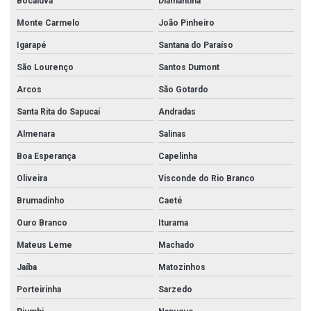
Bocaiuva
Diamantina
Monte Carmelo
João Pinheiro
Igarapé
Santana do Paraíso
São Lourenço
Santos Dumont
Arcos
São Gotardo
Santa Rita do Sapucaí
Andradas
Almenara
Salinas
Boa Esperança
Capelinha
Oliveira
Visconde do Rio Branco
Brumadinho
Caeté
Ouro Branco
Iturama
Mateus Leme
Machado
Jaíba
Matozinhos
Porteirinha
Sarzedo