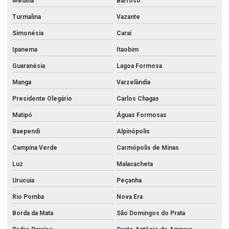
Medina
Barroso
Turmalina
Vazante
Simonésia
Caraí
Ipanema
Itaobim
Guaranésia
Lagoa Formosa
Manga
Varzelândia
Presidente Olegário
Carlos Chagas
Matipó
Águas Formosas
Baependi
Alpinópolis
Campina Verde
Carmópolis de Minas
Luz
Malacacheta
Urucuia
Peçanha
Rio Pomba
Nova Era
Borda da Mata
São Domingos do Prata