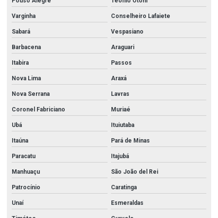
Pouso Alegre
Teófilo Otoni
Varginha
Conselheiro Lafaiete
Sabará
Vespasiano
Barbacena
Araguari
Itabira
Passos
Nova Lima
Araxá
Nova Serrana
Lavras
Coronel Fabriciano
Muriaé
Ubá
Ituiutaba
Itaúna
Pará de Minas
Paracatu
Itajubá
Manhuaçu
São João del Rei
Patrocínio
Caratinga
Unaí
Esmeraldas