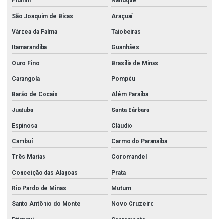
Piumhi
Nanuque
São Joaquim de Bicas
Araçuaí
Várzea da Palma
Taiobeiras
Itamarandiba
Guanhães
Ouro Fino
Brasília de Minas
Carangola
Pompéu
Barão de Cocais
Além Paraíba
Juatuba
Santa Bárbara
Espinosa
Cláudio
Cambuí
Carmo do Paranaíba
Três Marias
Coromandel
Conceição das Alagoas
Prata
Rio Pardo de Minas
Mutum
Santo Antônio do Monte
Novo Cruzeiro