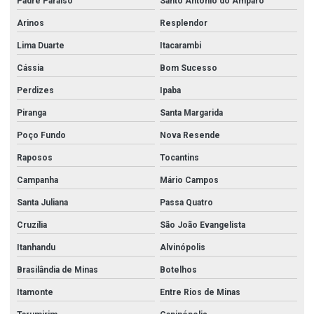
Padre Paraíso
Santo Antônio do Amparo
Arinos
Resplendor
Lima Duarte
Itacarambi
Cássia
Bom Sucesso
Perdizes
Ipaba
Piranga
Santa Margarida
Poço Fundo
Nova Resende
Raposos
Tocantins
Campanha
Mário Campos
Santa Juliana
Passa Quatro
Cruzília
São João Evangelista
Itanhandu
Alvinópolis
Brasilândia de Minas
Botelhos
Itamonte
Entre Rios de Minas