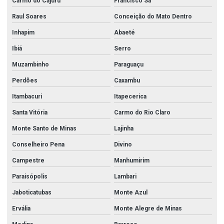
Carmo do Cajuru
Francisco Sá
Raul Soares
Conceição do Mato Dentro
Inhapim
Abaeté
Ibiá
Serro
Muzambinho
Paraguaçu
Perdões
Caxambu
Itambacuri
Itapecerica
Santa Vitória
Carmo do Rio Claro
Monte Santo de Minas
Lajinha
Conselheiro Pena
Divino
Campestre
Manhumirim
Paraisópolis
Lambari
Jaboticatubas
Monte Azul
Ervália
Monte Alegre de Minas