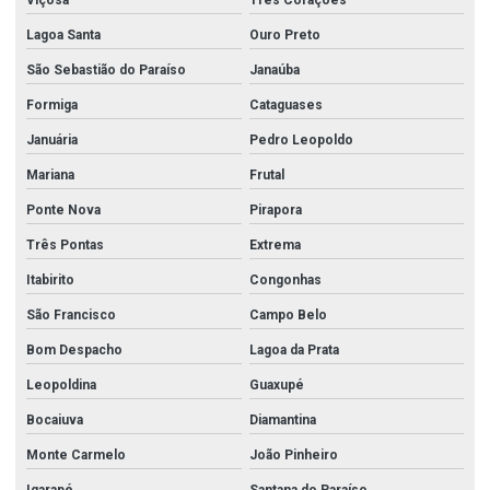
Viçosa
Três Corações
Lagoa Santa
Ouro Preto
São Sebastião do Paraíso
Janaúba
Formiga
Cataguases
Januária
Pedro Leopoldo
Mariana
Frutal
Ponte Nova
Pirapora
Três Pontas
Extrema
Itabirito
Congonhas
São Francisco
Campo Belo
Bom Despacho
Lagoa da Prata
Leopoldina
Guaxupé
Bocaiuva
Diamantina
Monte Carmelo
João Pinheiro