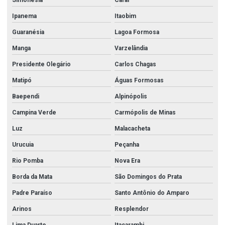
Simonésia
Caraí
Ipanema
Itaobim
Guaranésia
Lagoa Formosa
Manga
Varzelândia
Presidente Olegário
Carlos Chagas
Matipó
Águas Formosas
Baependi
Alpinópolis
Campina Verde
Carmópolis de Minas
Luz
Malacacheta
Urucuia
Peçanha
Rio Pomba
Nova Era
Borda da Mata
São Domingos do Prata
Padre Paraíso
Santo Antônio do Amparo
Arinos
Resplendor