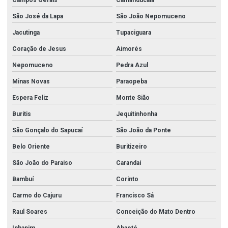
Campos Gerais
Camanducaia
São José da Lapa
São João Nepomuceno
Jacutinga
Tupaciguara
Coração de Jesus
Aimorés
Nepomuceno
Pedra Azul
Minas Novas
Paraopeba
Espera Feliz
Monte Sião
Buritis
Jequitinhonha
São Gonçalo do Sapucaí
São João da Ponte
Belo Oriente
Buritizeiro
São João do Paraíso
Carandaí
Bambuí
Corinto
Carmo do Cajuru
Francisco Sá
Raul Soares
Conceição do Mato Dentro