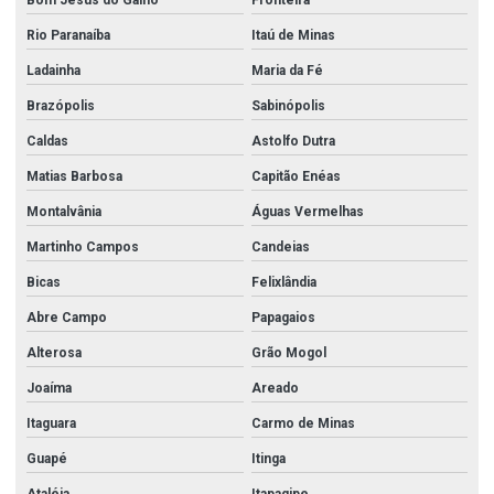
Bom Jesus do Galho
Fronteira
Rio Paranaíba
Itaú de Minas
Ladainha
Maria da Fé
Brazópolis
Sabinópolis
Caldas
Astolfo Dutra
Matias Barbosa
Capitão Enéas
Montalvânia
Águas Vermelhas
Martinho Campos
Candeias
Bicas
Felixlândia
Abre Campo
Papagaios
Alterosa
Grão Mogol
Joaíma
Areado
Itaguara
Carmo de Minas
Guapé
Itinga