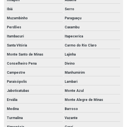
Inhapim
Abaeté
Ibiá
Serro
Muzambinho
Paraguaçu
Perdões
Caxambu
Itambacuri
Itapecerica
Santa Vitória
Carmo do Rio Claro
Monte Santo de Minas
Lajinha
Conselheiro Pena
Divino
Campestre
Manhumirim
Paraisópolis
Lambari
Jaboticatubas
Monte Azul
Ervália
Monte Alegre de Minas
Medina
Barroso
Turmalina
Vazante