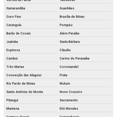
Várzea da Palma
Taiobeiras
Itamarandiba
Guanhães
Ouro Fino
Brasília de Minas
Carangola
Pompéu
Barão de Cocais
Além Paraíba
Juatuba
Santa Bárbara
Espinosa
Cláudio
Cambuí
Carmo do Paranaíba
Três Marias
Coromandel
Conceição das Alagoas
Prata
Rio Pardo de Minas
Mutum
Santo Antônio do Monte
Novo Cruzeiro
Pitangui
Sacramento
Mantena
Elói Mendes