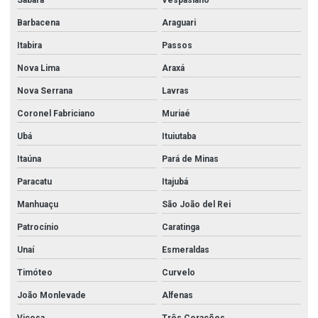
Sabará
Vespasiano
Barbacena
Araguari
Itabira
Passos
Nova Lima
Araxá
Nova Serrana
Lavras
Coronel Fabriciano
Muriaé
Ubá
Ituiutaba
Itaúna
Pará de Minas
Paracatu
Itajubá
Manhuaçu
São João del Rei
Patrocínio
Caratinga
Unaí
Esmeraldas
Timóteo
Curvelo
João Monlevade
Alfenas