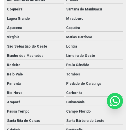
Morada Nova de Minas
Prados
Coqueiral
Santana do Manhuaçu
Lagoa Grande
Miradouro
Açucena
Caputira
Virgínia
Matias Cardoso
São Sebastião do Oeste
Lontra
Riacho dos Machados
Limeira do Oeste
Rodeiro
Paula Cândido
Belo Vale
Tombos
Pimenta
Piedade de Caratinga
Rio Novo
Carbonita
Araporã
Guimarânia
Passa Tempo
Campo Florido
Santa Rita de Caldas
Santa Bárbara do Leste