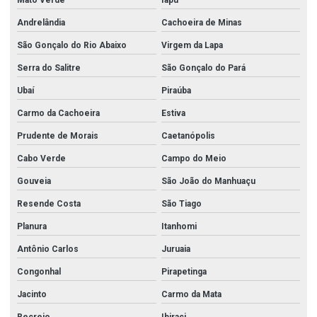
Mato Verde
Iapu
Andrelândia
Cachoeira de Minas
São Gonçalo do Rio Abaixo
Virgem da Lapa
Serra do Salitre
São Gonçalo do Pará
Ubaí
Piraúba
Carmo da Cachoeira
Estiva
Prudente de Morais
Caetanópolis
Cabo Verde
Campo do Meio
Gouveia
São João do Manhuaçu
Resende Costa
São Tiago
Planura
Itanhomi
Antônio Carlos
Juruaia
Congonhal
Pirapetinga
Jacinto
Carmo da Mata