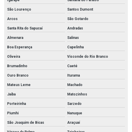
Igarapé
Santana do Paraíso
São Lourenço
Santos Dumont
Arcos
São Gotardo
Santa Rita do Sapucaí
Andradas
Almenara
Salinas
Boa Esperança
Capelinha
Oliveira
Visconde do Rio Branco
Brumadinho
Caeté
Ouro Branco
Iturama
Mateus Leme
Machado
Jaíba
Matozinhos
Porteirinha
Sarzedo
Piumhi
Nanuque
São Joaquim de Bicas
Araçuaí