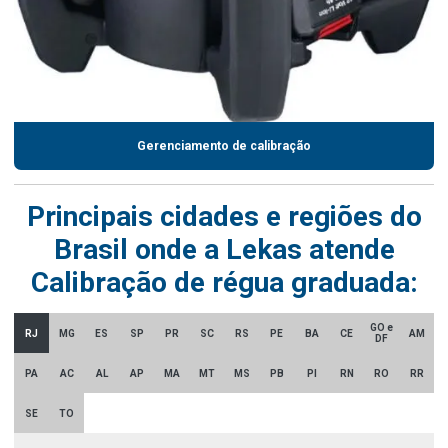
Gerenciamento de calibração
Principais cidades e regiões do
Brasil onde a Lekas atende
Calibração de régua graduada:
GO e
RJ
MG
ES
SP
PR
SC
RS
PE
BA
CE
AM
DF
PA
AC
AL
AP
MA
MT
MS
PB
PI
RN
RO
RR
SE
TO