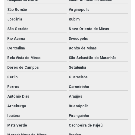
Chapada do Norte
Santo Antônio do Jacinto
São Romão
Virginópolis
Jordânia
Rubim
São Geraldo
Novo Oriente de Minas
Rio Acima
Divisópolis
Centralina
Bonito de Minas
Bela Vista de Minas
São Sebastião do Maranhão
Dores de Campos
Setubinha
Berilo
Guaraciaba
Ferros
Carneirinho
Antônio Dias
Araújos
Arceburgo
Buenópolis
Ipuiúna
Piranguinho
Mata Verde
Cachoeira de Pajeú