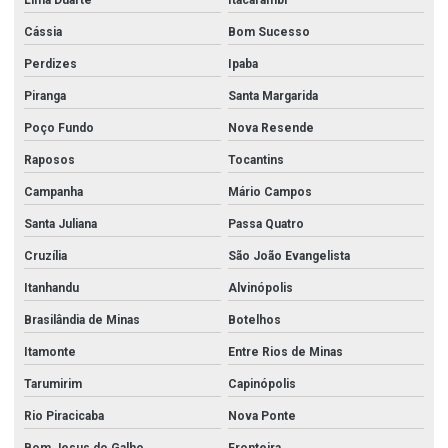
Lima Duarte
Itacarambi
Cássia
Bom Sucesso
Perdizes
Ipaba
Piranga
Santa Margarida
Poço Fundo
Nova Resende
Raposos
Tocantins
Campanha
Mário Campos
Santa Juliana
Passa Quatro
Cruzília
São João Evangelista
Itanhandu
Alvinópolis
Brasilândia de Minas
Botelhos
Itamonte
Entre Rios de Minas
Tarumirim
Capinópolis
Rio Piracicaba
Nova Ponte