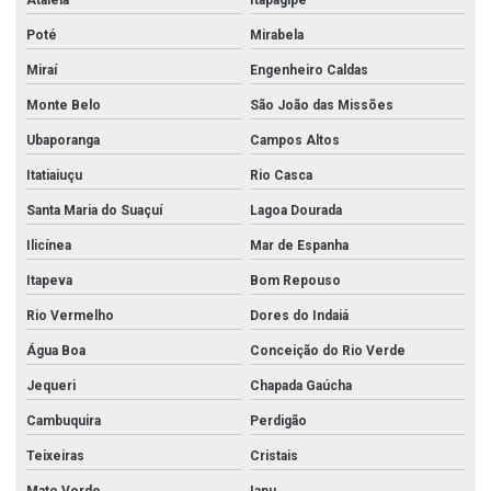
Ataléia
Itapagipe
Poté
Mirabela
Miraí
Engenheiro Caldas
Monte Belo
São João das Missões
Ubaporanga
Campos Altos
Itatiaiuçu
Rio Casca
Santa Maria do Suaçuí
Lagoa Dourada
Ilicínea
Mar de Espanha
Itapeva
Bom Repouso
Rio Vermelho
Dores do Indaiá
Água Boa
Conceição do Rio Verde
Jequeri
Chapada Gaúcha
Cambuquira
Perdigão
Teixeiras
Cristais