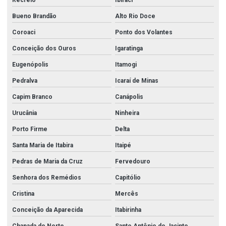
Recreio
Ibiraci
Bueno Brandão
Alto Rio Doce
Coroaci
Ponto dos Volantes
Conceição dos Ouros
Igaratinga
Eugenópolis
Itamogi
Pedralva
Icaraí de Minas
Capim Branco
Canápolis
Urucânia
Ninheira
Porto Firme
Delta
Santa Maria de Itabira
Itaipé
Pedras de Maria da Cruz
Fervedouro
Senhora dos Remédios
Capitólio
Cristina
Mercês
Conceição da Aparecida
Itabirinha