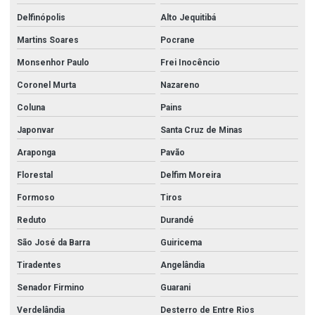
Delfinópolis
Alto Jequitibá
Martins Soares
Pocrane
Monsenhor Paulo
Frei Inocêncio
Coronel Murta
Nazareno
Coluna
Pains
Japonvar
Santa Cruz de Minas
Araponga
Pavão
Florestal
Delfim Moreira
Formoso
Tiros
Reduto
Durandé
São José da Barra
Guiricema
Tiradentes
Angelândia
Senador Firmino
Guarani
Verdelândia
Desterro de Entre Rios