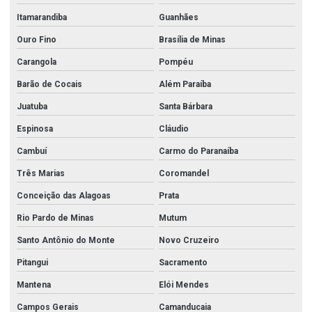
Itamarandiba
Guanhães
Ouro Fino
Brasília de Minas
Carangola
Pompéu
Barão de Cocais
Além Paraíba
Juatuba
Santa Bárbara
Espinosa
Cláudio
Cambuí
Carmo do Paranaíba
Três Marias
Coromandel
Conceição das Alagoas
Prata
Rio Pardo de Minas
Mutum
Santo Antônio do Monte
Novo Cruzeiro
Pitangui
Sacramento
Mantena
Elói Mendes
Campos Gerais
Camanducaia