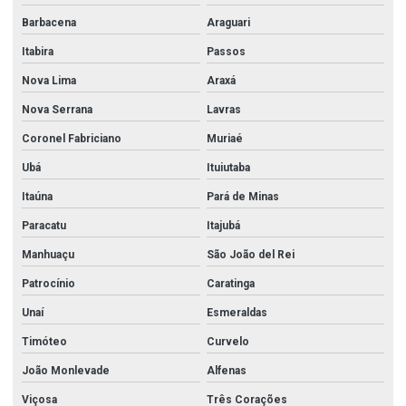
Barbacena
Araguari
Itabira
Passos
Nova Lima
Araxá
Nova Serrana
Lavras
Coronel Fabriciano
Muriaé
Ubá
Ituiutaba
Itaúna
Pará de Minas
Paracatu
Itajubá
Manhuaçu
São João del Rei
Patrocínio
Caratinga
Unaí
Esmeraldas
Timóteo
Curvelo
João Monlevade
Alfenas
Viçosa
Três Corações