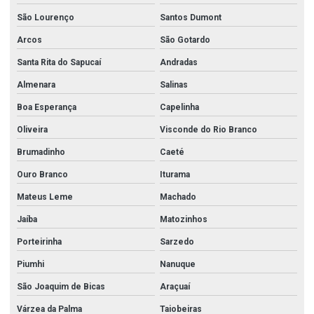
São Lourenço
Santos Dumont
Arcos
São Gotardo
Santa Rita do Sapucaí
Andradas
Almenara
Salinas
Boa Esperança
Capelinha
Oliveira
Visconde do Rio Branco
Brumadinho
Caeté
Ouro Branco
Iturama
Mateus Leme
Machado
Jaíba
Matozinhos
Porteirinha
Sarzedo
Piumhi
Nanuque
São Joaquim de Bicas
Araçuaí
Várzea da Palma
Taiobeiras