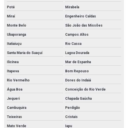
Poté
Mirabela
Miraí
Engenheiro Caldas
Monte Belo
São João das Missões
Ubaporanga
Campos Altos
Itatiaiuçu
Rio Casca
Santa Maria do Suaçuí
Lagoa Dourada
Ilicínea
Mar de Espanha
Itapeva
Bom Repouso
Rio Vermelho
Dores do Indaiá
Água Boa
Conceição do Rio Verde
Jequeri
Chapada Gaúcha
Cambuquira
Perdigão
Teixeiras
Cristais
Mato Verde
Iapu