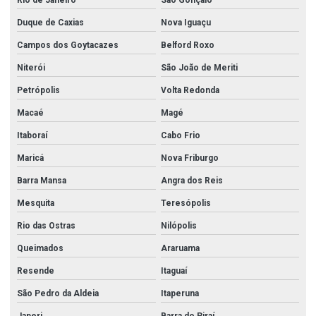
Duque de Caxias
Nova Iguaçu
Campos dos Goytacazes
Belford Roxo
Niterói
São João de Meriti
Petrópolis
Volta Redonda
Macaé
Magé
Itaboraí
Cabo Frio
Maricá
Nova Friburgo
Barra Mansa
Angra dos Reis
Mesquita
Teresópolis
Rio das Ostras
Nilópolis
Queimados
Araruama
Resende
Itaguaí
São Pedro da Aldeia
Itaperuna
Japeri
Barra do Piraí