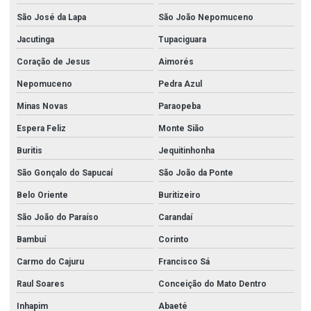
São José da Lapa
São João Nepomuceno
Jacutinga
Tupaciguara
Coração de Jesus
Aimorés
Nepomuceno
Pedra Azul
Minas Novas
Paraopeba
Espera Feliz
Monte Sião
Buritis
Jequitinhonha
São Gonçalo do Sapucaí
São João da Ponte
Belo Oriente
Buritizeiro
São João do Paraíso
Carandaí
Bambuí
Corinto
Carmo do Cajuru
Francisco Sá
Raul Soares
Conceição do Mato Dentro
Inhapim
Abaeté