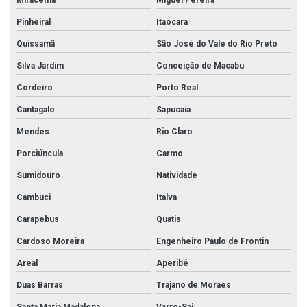
Pinheiral
Itaocara
Quissamã
São José do Vale do Rio Preto
Silva Jardim
Conceição de Macabu
Cordeiro
Porto Real
Cantagalo
Sapucaia
Mendes
Rio Claro
Porciúncula
Carmo
Sumidouro
Natividade
Cambuci
Italva
Carapebus
Quatis
Cardoso Moreira
Engenheiro Paulo de Frontin
Areal
Aperibé
Duas Barras
Trajano de Moraes
Santa Maria Madalena
Varre-Sai