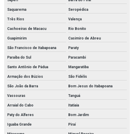
Saquarema
Seropédica
Três Rios
Valença
Cachoeiras de Macacu
Rio Bonito
Guapimirim
Casimiro de Abreu
São Francisco de Itabapoana
Paraty
Paraíba do Sul
Paracambi
Santo Antônio de Pádua
Mangaratiba
Armação dos Búzios
São Fidélis
São João da Barra
Bom Jesus do Itabapoana
Vassouras
Tanguá
Arraial do Cabo
Itatiaia
Paty do Alferes
Bom Jardim
Iguaba Grande
Piraí
Miracema
Miguel Pereira