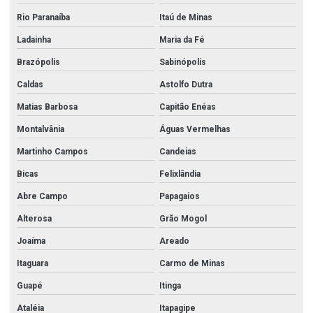
Rio Paranaíba
Itaú de Minas
Ladainha
Maria da Fé
Brazópolis
Sabinópolis
Caldas
Astolfo Dutra
Matias Barbosa
Capitão Enéas
Montalvânia
Águas Vermelhas
Martinho Campos
Candeias
Bicas
Felixlândia
Abre Campo
Papagaios
Alterosa
Grão Mogol
Joaíma
Areado
Itaguara
Carmo de Minas
Guapé
Itinga
Ataléia
Itapagipe