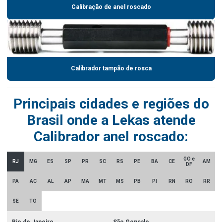
Calibração de anel roscado
Calibrador tampão de rosca
Principais cidades e regiões do
Brasil onde a Lekas atende
Calibrador anel roscado:
GO e
RJ
MG
ES
SP
PR
SC
RS
PE
BA
CE
AM
DF
PA
AC
AL
AP
MA
MT
MS
PB
PI
RN
RO
RR
SE
TO
Rio de Janeiro
São Gonçalo