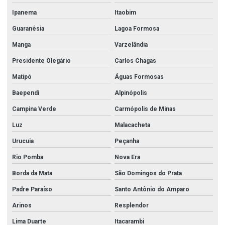
Ipanema
Itaobim
Guaranésia
Lagoa Formosa
Manga
Varzelândia
Presidente Olegário
Carlos Chagas
Matipó
Águas Formosas
Baependi
Alpinópolis
Campina Verde
Carmópolis de Minas
Luz
Malacacheta
Urucuia
Peçanha
Rio Pomba
Nova Era
Borda da Mata
São Domingos do Prata
Padre Paraíso
Santo Antônio do Amparo
Arinos
Resplendor
Lima Duarte
Itacarambi