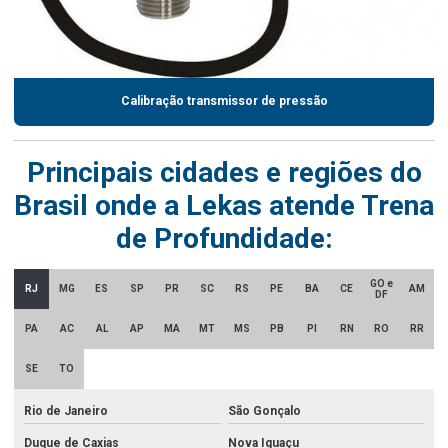
Calibração transmissor de pressão
Principais cidades e regiões do
Brasil onde a Lekas atende Trena
de Profundidade:
GO e
RJ
MG
ES
SP
PR
SC
RS
PE
BA
CE
AM
DF
PA
AC
AL
AP
MA
MT
MS
PB
PI
RN
RO
RR
SE
TO
Rio de Janeiro
São Gonçalo
Duque de Caxias
Nova Iguaçu