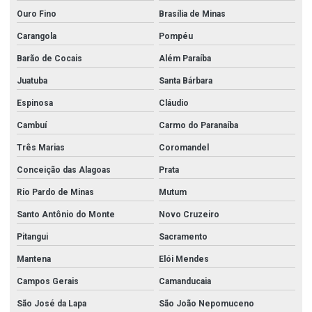
Ouro Fino
Brasília de Minas
Carangola
Pompéu
Barão de Cocais
Além Paraíba
Juatuba
Santa Bárbara
Espinosa
Cláudio
Cambuí
Carmo do Paranaíba
Três Marias
Coromandel
Conceição das Alagoas
Prata
Rio Pardo de Minas
Mutum
Santo Antônio do Monte
Novo Cruzeiro
Pitangui
Sacramento
Mantena
Elói Mendes
Campos Gerais
Camanducaia
São José da Lapa
São João Nepomuceno