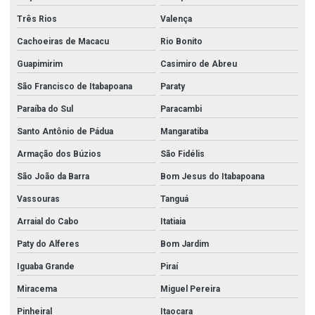
Três Rios
Valença
Cachoeiras de Macacu
Rio Bonito
Guapimirim
Casimiro de Abreu
São Francisco de Itabapoana
Paraty
Paraíba do Sul
Paracambi
Santo Antônio de Pádua
Mangaratiba
Armação dos Búzios
São Fidélis
São João da Barra
Bom Jesus do Itabapoana
Vassouras
Tanguá
Arraial do Cabo
Itatiaia
Paty do Alferes
Bom Jardim
Iguaba Grande
Piraí
Miracema
Miguel Pereira
Pinheiral
Itaocara