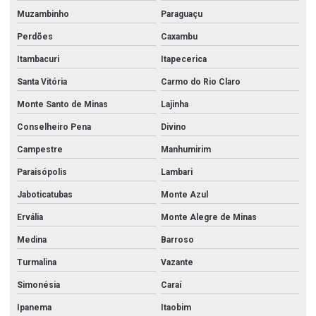
Muzambinho
Paraguaçu
Perdões
Caxambu
Itambacuri
Itapecerica
Santa Vitória
Carmo do Rio Claro
Monte Santo de Minas
Lajinha
Conselheiro Pena
Divino
Campestre
Manhumirim
Paraisópolis
Lambari
Jaboticatubas
Monte Azul
Ervália
Monte Alegre de Minas
Medina
Barroso
Turmalina
Vazante
Simonésia
Caraí
Ipanema
Itaobim