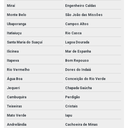
Miraí
Engenheiro Caldas
Monte Belo
São João das Missões
Ubaporanga
Campos Altos
Itatiaiuçu
Rio Casca
Santa Maria do Suaçuí
Lagoa Dourada
Ilicínea
Mar de Espanha
Itapeva
Bom Repouso
Rio Vermelho
Dores do Indaiá
Água Boa
Conceição do Rio Verde
Jequeri
Chapada Gaúcha
Cambuquira
Perdigão
Teixeiras
Cristais
Mato Verde
Iapu
Andrelândia
Cachoeira de Minas