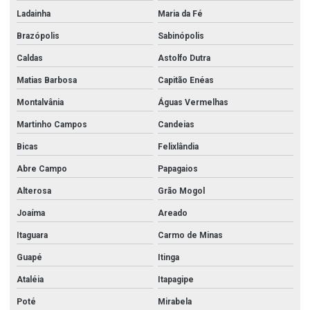
Ladainha
Maria da Fé
Brazópolis
Sabinópolis
Caldas
Astolfo Dutra
Matias Barbosa
Capitão Enéas
Montalvânia
Águas Vermelhas
Martinho Campos
Candeias
Bicas
Felixlândia
Abre Campo
Papagaios
Alterosa
Grão Mogol
Joaíma
Areado
Itaguara
Carmo de Minas
Guapé
Itinga
Ataléia
Itapagipe
Poté
Mirabela