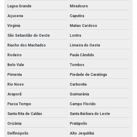
Lagoa Grande
Miradouro
Açucena
Caputira
Virgínia
Matias Cardoso
São Sebastião do Oeste
Lontra
Riacho dos Machados
Limeira do Oeste
Rodeiro
Paula Cândido
Belo Vale
Tombos
Pimenta
Piedade de Caratinga
Rio Novo
Carbonita
Araporã
Guimarânia
Passa Tempo
Campo Florido
Santa Rita de Caldas
Santa Bárbara do Leste
Orizânia
Pratápolis
Delfinópolis
Alto Jequitibá