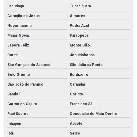
Jacutinga
Tupaciguara
Coração de Jesus
Aimorés
Nepomuceno
Pedra Azul
Minas Novas
Paraopeba
Espera Feliz
Monte Sião
Buritis
Jequitinhonha
São Gonçalo do Sapucaí
São João da Ponte
Belo Oriente
Buritizeiro
São João do Paraíso
Carandaí
Bambuí
Corinto
Carmo do Cajuru
Francisco Sá
Raul Soares
Conceição do Mato Dentro
Inhapim
Abaeté
Ibiá
Serro