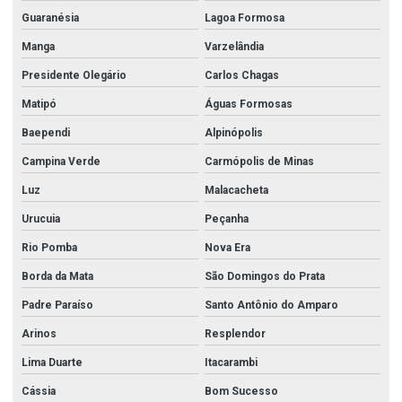
Guaranésia
Lagoa Formosa
Manga
Varzelândia
Presidente Olegário
Carlos Chagas
Matipó
Águas Formosas
Baependi
Alpinópolis
Campina Verde
Carmópolis de Minas
Luz
Malacacheta
Urucuia
Peçanha
Rio Pomba
Nova Era
Borda da Mata
São Domingos do Prata
Padre Paraíso
Santo Antônio do Amparo
Arinos
Resplendor
Lima Duarte
Itacarambi
Cássia
Bom Sucesso