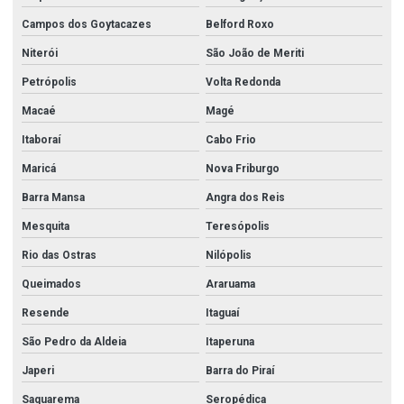
Campos dos Goytacazes
Belford Roxo
Niterói
São João de Meriti
Petrópolis
Volta Redonda
Macaé
Magé
Itaboraí
Cabo Frio
Maricá
Nova Friburgo
Barra Mansa
Angra dos Reis
Mesquita
Teresópolis
Rio das Ostras
Nilópolis
Queimados
Araruama
Resende
Itaguaí
São Pedro da Aldeia
Itaperuna
Japeri
Barra do Piraí
Saquarema
Seropédica