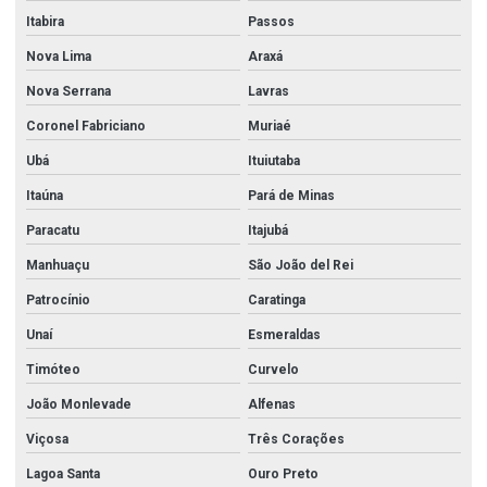
Itabira
Passos
Nova Lima
Araxá
Nova Serrana
Lavras
Coronel Fabriciano
Muriaé
Ubá
Ituiutaba
Itaúna
Pará de Minas
Paracatu
Itajubá
Manhuaçu
São João del Rei
Patrocínio
Caratinga
Unaí
Esmeraldas
Timóteo
Curvelo
João Monlevade
Alfenas
Viçosa
Três Corações
Lagoa Santa
Ouro Preto