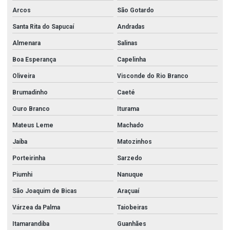
Arcos
São Gotardo
Santa Rita do Sapucaí
Andradas
Almenara
Salinas
Boa Esperança
Capelinha
Oliveira
Visconde do Rio Branco
Brumadinho
Caeté
Ouro Branco
Iturama
Mateus Leme
Machado
Jaíba
Matozinhos
Porteirinha
Sarzedo
Piumhi
Nanuque
São Joaquim de Bicas
Araçuaí
Várzea da Palma
Taiobeiras
Itamarandiba
Guanhães