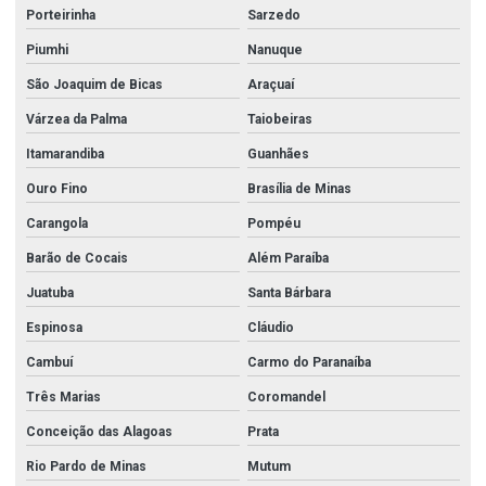
Porteirinha
Sarzedo
Piumhi
Nanuque
São Joaquim de Bicas
Araçuaí
Várzea da Palma
Taiobeiras
Itamarandiba
Guanhães
Ouro Fino
Brasília de Minas
Carangola
Pompéu
Barão de Cocais
Além Paraíba
Juatuba
Santa Bárbara
Espinosa
Cláudio
Cambuí
Carmo do Paranaíba
Três Marias
Coromandel
Conceição das Alagoas
Prata
Rio Pardo de Minas
Mutum