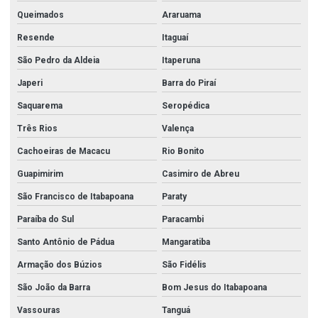
Queimados
Araruama
Resende
Itaguaí
São Pedro da Aldeia
Itaperuna
Japeri
Barra do Piraí
Saquarema
Seropédica
Três Rios
Valença
Cachoeiras de Macacu
Rio Bonito
Guapimirim
Casimiro de Abreu
São Francisco de Itabapoana
Paraty
Paraíba do Sul
Paracambi
Santo Antônio de Pádua
Mangaratiba
Armação dos Búzios
São Fidélis
São João da Barra
Bom Jesus do Itabapoana
Vassouras
Tanguá