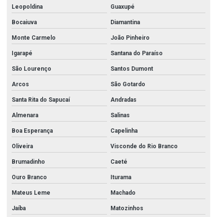
Leopoldina
Guaxupé
Bocaiuva
Diamantina
Monte Carmelo
João Pinheiro
Igarapé
Santana do Paraíso
São Lourenço
Santos Dumont
Arcos
São Gotardo
Santa Rita do Sapucaí
Andradas
Almenara
Salinas
Boa Esperança
Capelinha
Oliveira
Visconde do Rio Branco
Brumadinho
Caeté
Ouro Branco
Iturama
Mateus Leme
Machado
Jaíba
Matozinhos