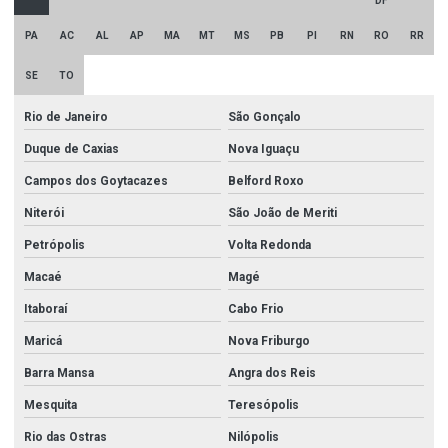
DF
PA
AC
AL
AP
MA
MT
MS
PB
PI
RN
RO
RR
SE
TO
Rio de Janeiro
São Gonçalo
Duque de Caxias
Nova Iguaçu
Campos dos Goytacazes
Belford Roxo
Niterói
São João de Meriti
Petrópolis
Volta Redonda
Macaé
Magé
Itaboraí
Cabo Frio
Maricá
Nova Friburgo
Barra Mansa
Angra dos Reis
Mesquita
Teresópolis
Rio das Ostras
Nilópolis