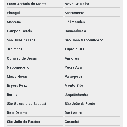
Santo Antônio do Monte
Novo Cruzeiro
Pitangui
Sacramento
Mantena
Elói Mendes
Campos Gerais
Camanducaia
São José da Lapa
São João Nepomuceno
Jacutinga
Tupaciguara
Coração de Jesus
Aimorés
Nepomuceno
Pedra Azul
Minas Novas
Paraopeba
Espera Feliz
Monte Sião
Buritis
Jequitinhonha
São Gonçalo do Sapucaí
São João da Ponte
Belo Oriente
Buritizeiro
São João do Paraíso
Carandaí