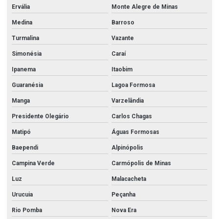
Ervália
Monte Alegre de Minas
Medina
Barroso
Turmalina
Vazante
Simonésia
Caraí
Ipanema
Itaobim
Guaranésia
Lagoa Formosa
Manga
Varzelândia
Presidente Olegário
Carlos Chagas
Matipó
Águas Formosas
Baependi
Alpinópolis
Campina Verde
Carmópolis de Minas
Luz
Malacacheta
Urucuia
Peçanha
Rio Pomba
Nova Era