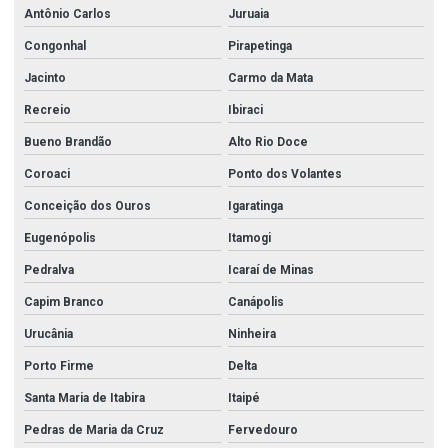
Antônio Carlos
Juruaia
Congonhal
Pirapetinga
Jacinto
Carmo da Mata
Recreio
Ibiraci
Bueno Brandão
Alto Rio Doce
Coroaci
Ponto dos Volantes
Conceição dos Ouros
Igaratinga
Eugenópolis
Itamogi
Pedralva
Icaraí de Minas
Capim Branco
Canápolis
Urucânia
Ninheira
Porto Firme
Delta
Santa Maria de Itabira
Itaipé
Pedras de Maria da Cruz
Fervedouro