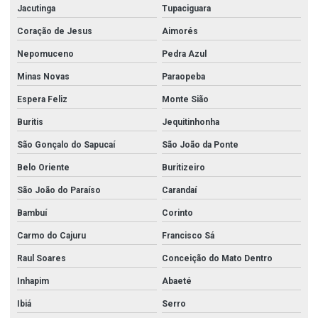
Jacutinga
Tupaciguara
Coração de Jesus
Aimorés
Nepomuceno
Pedra Azul
Minas Novas
Paraopeba
Espera Feliz
Monte Sião
Buritis
Jequitinhonha
São Gonçalo do Sapucaí
São João da Ponte
Belo Oriente
Buritizeiro
São João do Paraíso
Carandaí
Bambuí
Corinto
Carmo do Cajuru
Francisco Sá
Raul Soares
Conceição do Mato Dentro
Inhapim
Abaeté
Ibiá
Serro