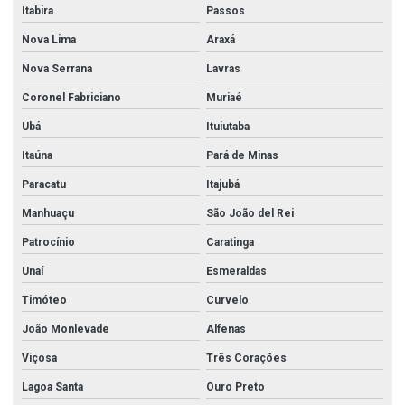
Itabira
Passos
Nova Lima
Araxá
Nova Serrana
Lavras
Coronel Fabriciano
Muriaé
Ubá
Ituiutaba
Itaúna
Pará de Minas
Paracatu
Itajubá
Manhuaçu
São João del Rei
Patrocínio
Caratinga
Unaí
Esmeraldas
Timóteo
Curvelo
João Monlevade
Alfenas
Viçosa
Três Corações
Lagoa Santa
Ouro Preto