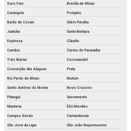
Ouro Fino
Brasília de Minas
Carangola
Pompéu
Barão de Cocais
Além Paraíba
Juatuba
Santa Bárbara
Espinosa
Cláudio
Cambuí
Carmo do Paranaíba
Três Marias
Coromandel
Conceição das Alagoas
Prata
Rio Pardo de Minas
Mutum
Santo Antônio do Monte
Novo Cruzeiro
Pitangui
Sacramento
Mantena
Elói Mendes
Campos Gerais
Camanducaia
São José da Lapa
São João Nepomuceno