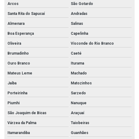
Arcos
São Gotardo
Santa Rita do Sapucaí
Andradas
Almenara
Salinas
Boa Esperança
Capelinha
Oliveira
Visconde do Rio Branco
Brumadinho
Caeté
Ouro Branco
Iturama
Mateus Leme
Machado
Jaíba
Matozinhos
Porteirinha
Sarzedo
Piumhi
Nanuque
São Joaquim de Bicas
Araçuaí
Várzea da Palma
Taiobeiras
Itamarandiba
Guanhães