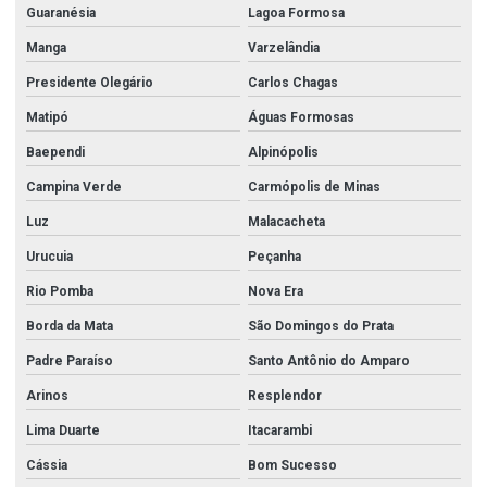
Guaranésia
Lagoa Formosa
Manga
Varzelândia
Presidente Olegário
Carlos Chagas
Matipó
Águas Formosas
Baependi
Alpinópolis
Campina Verde
Carmópolis de Minas
Luz
Malacacheta
Urucuia
Peçanha
Rio Pomba
Nova Era
Borda da Mata
São Domingos do Prata
Padre Paraíso
Santo Antônio do Amparo
Arinos
Resplendor
Lima Duarte
Itacarambi
Cássia
Bom Sucesso