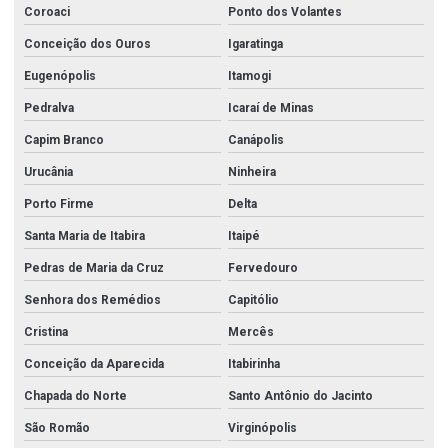
Coroaci
Ponto dos Volantes
Conceição dos Ouros
Igaratinga
Eugenópolis
Itamogi
Pedralva
Icaraí de Minas
Capim Branco
Canápolis
Urucânia
Ninheira
Porto Firme
Delta
Santa Maria de Itabira
Itaipé
Pedras de Maria da Cruz
Fervedouro
Senhora dos Remédios
Capitólio
Cristina
Mercês
Conceição da Aparecida
Itabirinha
Chapada do Norte
Santo Antônio do Jacinto
São Romão
Virginópolis