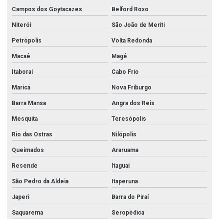
Campos dos Goytacazes
Belford Roxo
Niterói
São João de Meriti
Petrópolis
Volta Redonda
Macaé
Magé
Itaboraí
Cabo Frio
Maricá
Nova Friburgo
Barra Mansa
Angra dos Reis
Mesquita
Teresópolis
Rio das Ostras
Nilópolis
Queimados
Araruama
Resende
Itaguaí
São Pedro da Aldeia
Itaperuna
Japeri
Barra do Piraí
Saquarema
Seropédica