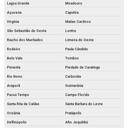
Lagoa Grande
Miradouro
Açucena
Caputira
Virgínia
Matias Cardoso
São Sebastião do Oeste
Lontra
Riacho dos Machados
Limeira do Oeste
Rodeiro
Paula Cândido
Belo Vale
Tombos
Pimenta
Piedade de Caratinga
Rio Novo
Carbonita
Araporã
Guimarânia
Passa Tempo
Campo Florido
Santa Rita de Caldas
Santa Bárbara do Leste
Orizânia
Pratápolis
Delfinópolis
Alto Jequitibá