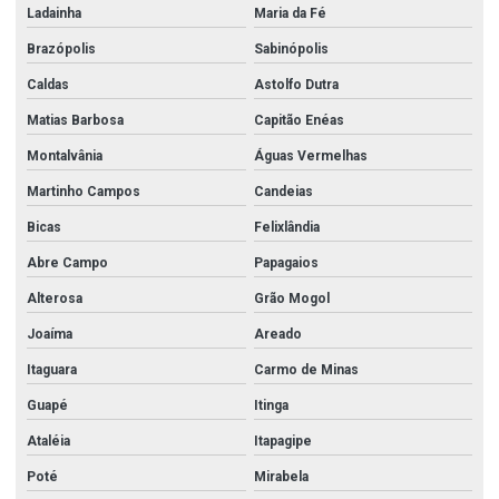
Ladainha
Maria da Fé
Brazópolis
Sabinópolis
Caldas
Astolfo Dutra
Matias Barbosa
Capitão Enéas
Montalvânia
Águas Vermelhas
Martinho Campos
Candeias
Bicas
Felixlândia
Abre Campo
Papagaios
Alterosa
Grão Mogol
Joaíma
Areado
Itaguara
Carmo de Minas
Guapé
Itinga
Ataléia
Itapagipe
Poté
Mirabela