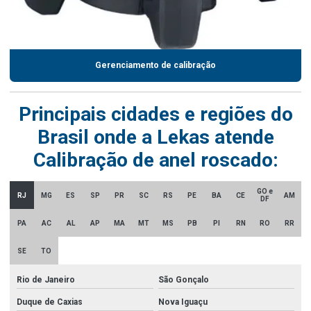
Gerenciamento de calibração
Principais cidades e regiões do
Brasil onde a Lekas atende
Calibração de anel roscado:
GO e
RJ
MG
ES
SP
PR
SC
RS
PE
BA
CE
AM
DF
PA
AC
AL
AP
MA
MT
MS
PB
PI
RN
RO
RR
SE
TO
Rio de Janeiro
São Gonçalo
Duque de Caxias
Nova Iguaçu