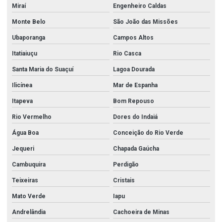
Miraí
Engenheiro Caldas
Monte Belo
São João das Missões
Ubaporanga
Campos Altos
Itatiaiuçu
Rio Casca
Santa Maria do Suaçuí
Lagoa Dourada
Ilicínea
Mar de Espanha
Itapeva
Bom Repouso
Rio Vermelho
Dores do Indaiá
Água Boa
Conceição do Rio Verde
Jequeri
Chapada Gaúcha
Cambuquira
Perdigão
Teixeiras
Cristais
Mato Verde
Iapu
Andrelândia
Cachoeira de Minas