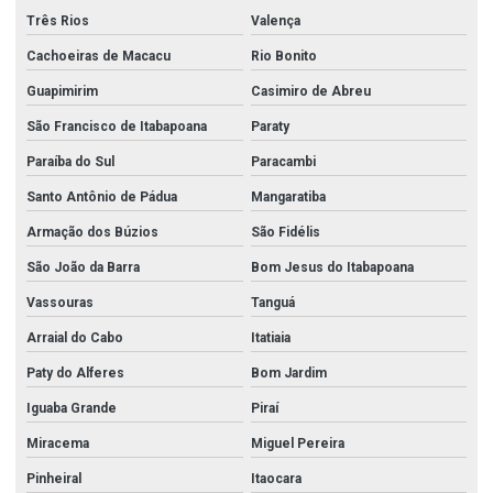
Três Rios
Valença
Cachoeiras de Macacu
Rio Bonito
Guapimirim
Casimiro de Abreu
São Francisco de Itabapoana
Paraty
Paraíba do Sul
Paracambi
Santo Antônio de Pádua
Mangaratiba
Armação dos Búzios
São Fidélis
São João da Barra
Bom Jesus do Itabapoana
Vassouras
Tanguá
Arraial do Cabo
Itatiaia
Paty do Alferes
Bom Jardim
Iguaba Grande
Piraí
Miracema
Miguel Pereira
Pinheiral
Itaocara