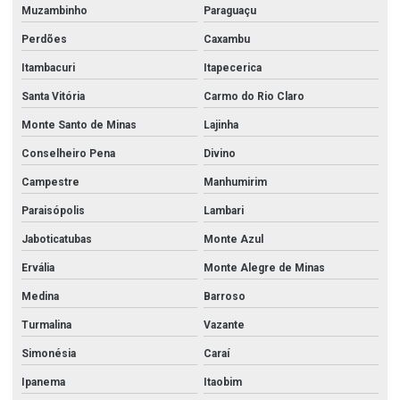
Muzambinho
Paraguaçu
Perdões
Caxambu
Itambacuri
Itapecerica
Santa Vitória
Carmo do Rio Claro
Monte Santo de Minas
Lajinha
Conselheiro Pena
Divino
Campestre
Manhumirim
Paraisópolis
Lambari
Jaboticatubas
Monte Azul
Ervália
Monte Alegre de Minas
Medina
Barroso
Turmalina
Vazante
Simonésia
Caraí
Ipanema
Itaobim