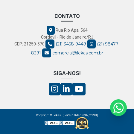
CONTATO
Rua Rio Apa, 564
Cordovil - Rio de Janeiro/RJ
(21) 3458-9449
(21) 98477-
CEP: 21250-570
8391
comercial@lekas.com.br
SIGA-NOS!
Copyright © Lekas. (Lei 9610 de 19/02/1998)
W3C
W3C