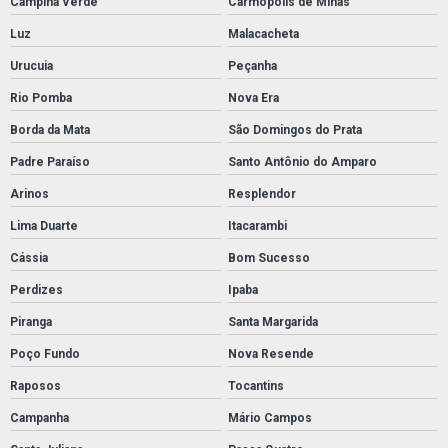
Campina Verde
Carmópolis de Minas
Luz
Malacacheta
Urucuia
Peçanha
Rio Pomba
Nova Era
Borda da Mata
São Domingos do Prata
Padre Paraíso
Santo Antônio do Amparo
Arinos
Resplendor
Lima Duarte
Itacarambi
Cássia
Bom Sucesso
Perdizes
Ipaba
Piranga
Santa Margarida
Poço Fundo
Nova Resende
Raposos
Tocantins
Campanha
Mário Campos