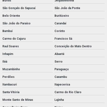
Buritis
Jequitinhonha
São Gonçalo do Sapucaí
São João da Ponte
Belo Oriente
Buritizeiro
São João do Paraíso
Carandaí
Bambuí
Corinto
Carmo do Cajuru
Francisco Sá
Raul Soares
Conceição do Mato Dentro
Inhapim
Abaeté
Ibiá
Serro
Muzambinho
Paraguaçu
Perdões
Caxambu
Itambacuri
Itapecerica
Santa Vitória
Carmo do Rio Claro
Monte Santo de Minas
Lajinha