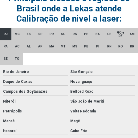
Brasil onde a Lekas atende
Calibração de nivel a laser:
GO e
RJ
MG
ES
SP
PR
SC
RS
PE
BA
CE
AM
DF
PA
AC
AL
AP
MA
MT
MS
PB
PI
RN
RO
RR
SE
TO
Rio de Janeiro
São Gonçalo
Duque de Caxias
Nova Iguaçu
Campos dos Goytacazes
Belford Roxo
Niterói
São João de Meriti
Petrópolis
Volta Redonda
Macaé
Magé
Itaboraí
Cabo Frio