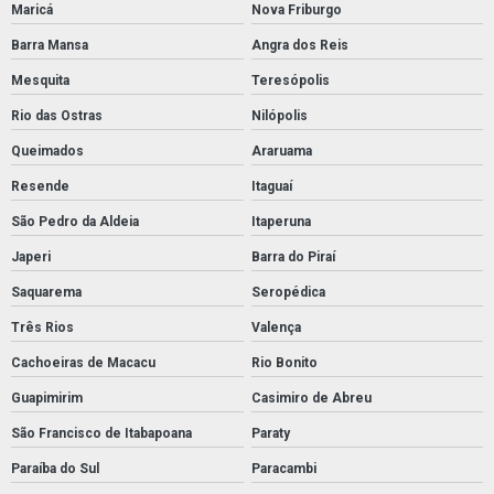
Maricá
Nova Friburgo
Barra Mansa
Angra dos Reis
Mesquita
Teresópolis
Rio das Ostras
Nilópolis
Queimados
Araruama
Resende
Itaguaí
São Pedro da Aldeia
Itaperuna
Japeri
Barra do Piraí
Saquarema
Seropédica
Três Rios
Valença
Cachoeiras de Macacu
Rio Bonito
Guapimirim
Casimiro de Abreu
São Francisco de Itabapoana
Paraty
Paraíba do Sul
Paracambi