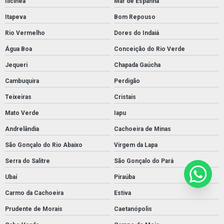
Ilicínea
Mar de Espanha
Itapeva
Bom Repouso
Rio Vermelho
Dores do Indaiá
Água Boa
Conceição do Rio Verde
Jequeri
Chapada Gaúcha
Cambuquira
Perdigão
Teixeiras
Cristais
Mato Verde
Iapu
Andrelândia
Cachoeira de Minas
São Gonçalo do Rio Abaixo
Virgem da Lapa
Serra do Salitre
São Gonçalo do Pará
Ubaí
Piraúba
Carmo da Cachoeira
Estiva
Prudente de Morais
Caetanópolis