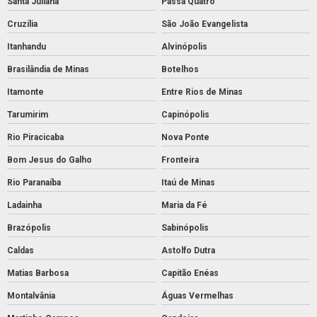
Santa Juliana
Passa Quatro
Cruzília
São João Evangelista
Itanhandu
Alvinópolis
Brasilândia de Minas
Botelhos
Itamonte
Entre Rios de Minas
Tarumirim
Capinópolis
Rio Piracicaba
Nova Ponte
Bom Jesus do Galho
Fronteira
Rio Paranaíba
Itaú de Minas
Ladainha
Maria da Fé
Brazópolis
Sabinópolis
Caldas
Astolfo Dutra
Matias Barbosa
Capitão Enéas
Montalvânia
Águas Vermelhas