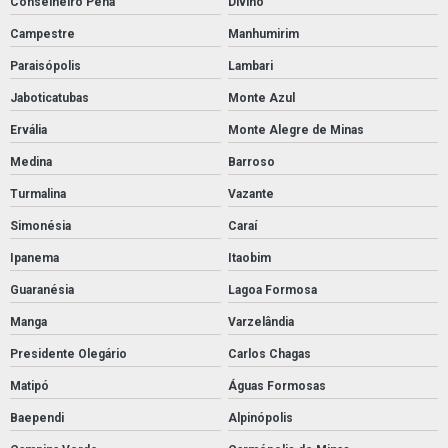
Conselheiro Pena
Divino
Campestre
Manhumirim
Paraisópolis
Lambari
Jaboticatubas
Monte Azul
Ervália
Monte Alegre de Minas
Medina
Barroso
Turmalina
Vazante
Simonésia
Caraí
Ipanema
Itaobim
Guaranésia
Lagoa Formosa
Manga
Varzelândia
Presidente Olegário
Carlos Chagas
Matipó
Águas Formosas
Baependi
Alpinópolis