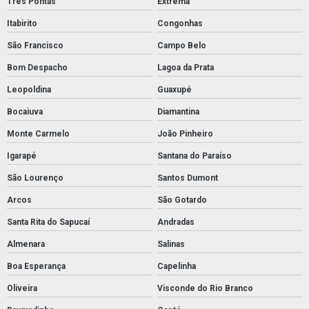
Três Pontas
Extrema
Itabirito
Congonhas
São Francisco
Campo Belo
Bom Despacho
Lagoa da Prata
Leopoldina
Guaxupé
Bocaiuva
Diamantina
Monte Carmelo
João Pinheiro
Igarapé
Santana do Paraíso
São Lourenço
Santos Dumont
Arcos
São Gotardo
Santa Rita do Sapucaí
Andradas
Almenara
Salinas
Boa Esperança
Capelinha
Oliveira
Visconde do Rio Branco