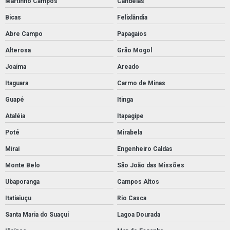
Martinho Campos
Candeias
Bicas
Felixlândia
Abre Campo
Papagaios
Alterosa
Grão Mogol
Joaíma
Areado
Itaguara
Carmo de Minas
Guapé
Itinga
Ataléia
Itapagipe
Poté
Mirabela
Miraí
Engenheiro Caldas
Monte Belo
São João das Missões
Ubaporanga
Campos Altos
Itatiaiuçu
Rio Casca
Santa Maria do Suaçuí
Lagoa Dourada