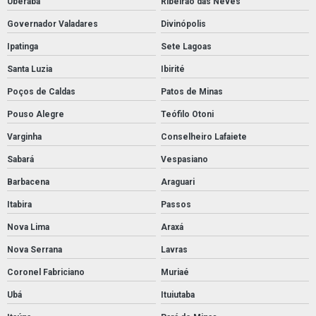
Uberaba
Ribeirão das Neves
Governador Valadares
Divinópolis
Ipatinga
Sete Lagoas
Santa Luzia
Ibirité
Poços de Caldas
Patos de Minas
Pouso Alegre
Teófilo Otoni
Varginha
Conselheiro Lafaiete
Sabará
Vespasiano
Barbacena
Araguari
Itabira
Passos
Nova Lima
Araxá
Nova Serrana
Lavras
Coronel Fabriciano
Muriaé
Ubá
Ituiutaba