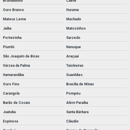
Brumadinho
Caeté
Ouro Branco
Iturama
Mateus Leme
Machado
Jaíba
Matozinhos
Porteirinha
Sarzedo
Piumhi
Nanuque
São Joaquim de Bicas
Araçuaí
Várzea da Palma
Taiobeiras
Itamarandiba
Guanhães
Ouro Fino
Brasília de Minas
Carangola
Pompéu
Barão de Cocais
Além Paraíba
Juatuba
Santa Bárbara
Espinosa
Cláudio