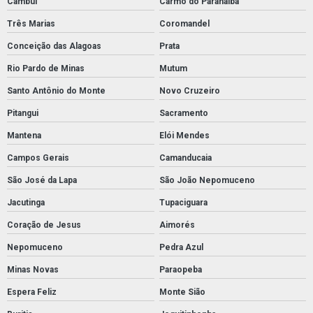
Cambuí
Carmo do Paranaíba
Três Marias
Coromandel
Conceição das Alagoas
Prata
Rio Pardo de Minas
Mutum
Santo Antônio do Monte
Novo Cruzeiro
Pitangui
Sacramento
Mantena
Elói Mendes
Campos Gerais
Camanducaia
São José da Lapa
São João Nepomuceno
Jacutinga
Tupaciguara
Coração de Jesus
Aimorés
Nepomuceno
Pedra Azul
Minas Novas
Paraopeba
Espera Feliz
Monte Sião