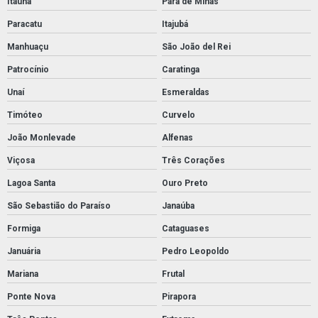
Itaúna
Pará de Minas
Paracatu
Itajubá
Manhuaçu
São João del Rei
Patrocínio
Caratinga
Unaí
Esmeraldas
Timóteo
Curvelo
João Monlevade
Alfenas
Viçosa
Três Corações
Lagoa Santa
Ouro Preto
São Sebastião do Paraíso
Janaúba
Formiga
Cataguases
Januária
Pedro Leopoldo
Mariana
Frutal
Ponte Nova
Pirapora