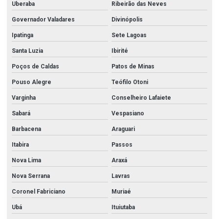
Uberaba
Ribeirão das Neves
Governador Valadares
Divinópolis
Ipatinga
Sete Lagoas
Santa Luzia
Ibirité
Poços de Caldas
Patos de Minas
Pouso Alegre
Teófilo Otoni
Varginha
Conselheiro Lafaiete
Sabará
Vespasiano
Barbacena
Araguari
Itabira
Passos
Nova Lima
Araxá
Nova Serrana
Lavras
Coronel Fabriciano
Muriaé
Ubá
Ituiutaba