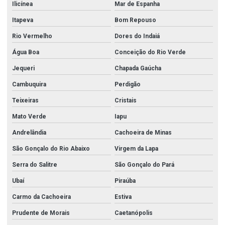
Ilicínea
Mar de Espanha
Itapeva
Bom Repouso
Rio Vermelho
Dores do Indaiá
Água Boa
Conceição do Rio Verde
Jequeri
Chapada Gaúcha
Cambuquira
Perdigão
Teixeiras
Cristais
Mato Verde
Iapu
Andrelândia
Cachoeira de Minas
São Gonçalo do Rio Abaixo
Virgem da Lapa
Serra do Salitre
São Gonçalo do Pará
Ubaí
Piraúba
Carmo da Cachoeira
Estiva
Prudente de Morais
Caetanópolis