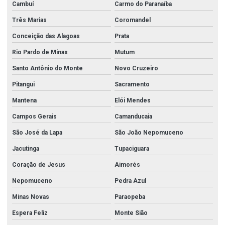
Cambuí
Carmo do Paranaíba
Três Marias
Coromandel
Conceição das Alagoas
Prata
Rio Pardo de Minas
Mutum
Santo Antônio do Monte
Novo Cruzeiro
Pitangui
Sacramento
Mantena
Elói Mendes
Campos Gerais
Camanducaia
São José da Lapa
São João Nepomuceno
Jacutinga
Tupaciguara
Coração de Jesus
Aimorés
Nepomuceno
Pedra Azul
Minas Novas
Paraopeba
Espera Feliz
Monte Sião