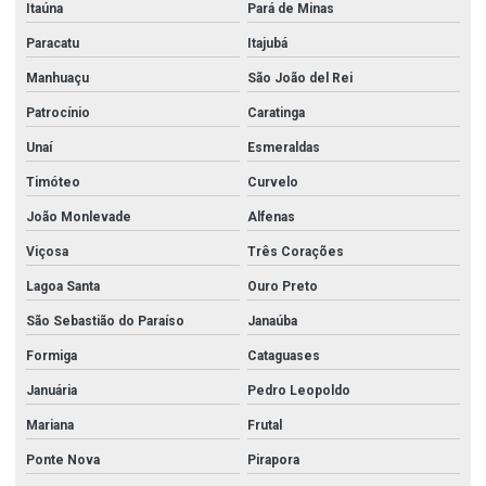
Itaúna
Pará de Minas
Paracatu
Itajubá
Manhuaçu
São João del Rei
Patrocínio
Caratinga
Unaí
Esmeraldas
Timóteo
Curvelo
João Monlevade
Alfenas
Viçosa
Três Corações
Lagoa Santa
Ouro Preto
São Sebastião do Paraíso
Janaúba
Formiga
Cataguases
Januária
Pedro Leopoldo
Mariana
Frutal
Ponte Nova
Pirapora