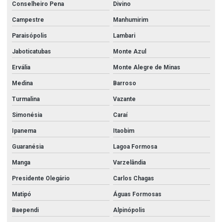
Conselheiro Pena
Divino
Campestre
Manhumirim
Paraisópolis
Lambari
Jaboticatubas
Monte Azul
Ervália
Monte Alegre de Minas
Medina
Barroso
Turmalina
Vazante
Simonésia
Caraí
Ipanema
Itaobim
Guaranésia
Lagoa Formosa
Manga
Varzelândia
Presidente Olegário
Carlos Chagas
Matipó
Águas Formosas
Baependi
Alpinópolis