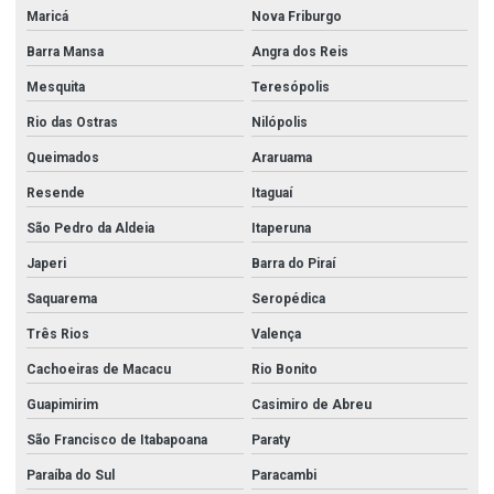
Maricá
Nova Friburgo
Barra Mansa
Angra dos Reis
Mesquita
Teresópolis
Rio das Ostras
Nilópolis
Queimados
Araruama
Resende
Itaguaí
São Pedro da Aldeia
Itaperuna
Japeri
Barra do Piraí
Saquarema
Seropédica
Três Rios
Valença
Cachoeiras de Macacu
Rio Bonito
Guapimirim
Casimiro de Abreu
São Francisco de Itabapoana
Paraty
Paraíba do Sul
Paracambi