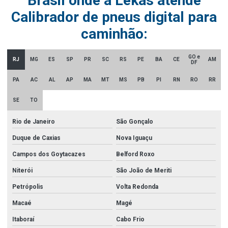
Brasil onde a Lekas atende
Calibrador de pneus digital para
caminhão:
GO e
RJ
MG
ES
SP
PR
SC
RS
PE
BA
CE
AM
DF
PA
AC
AL
AP
MA
MT
MS
PB
PI
RN
RO
RR
SE
TO
Rio de Janeiro
São Gonçalo
Duque de Caxias
Nova Iguaçu
Campos dos Goytacazes
Belford Roxo
Niterói
São João de Meriti
Petrópolis
Volta Redonda
Macaé
Magé
Itaboraí
Cabo Frio