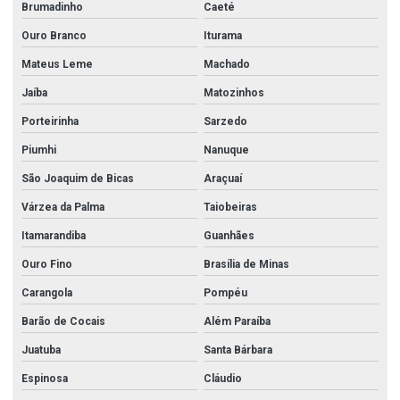
Brumadinho
Caeté
Ouro Branco
Iturama
Mateus Leme
Machado
Jaíba
Matozinhos
Porteirinha
Sarzedo
Piumhi
Nanuque
São Joaquim de Bicas
Araçuaí
Várzea da Palma
Taiobeiras
Itamarandiba
Guanhães
Ouro Fino
Brasília de Minas
Carangola
Pompéu
Barão de Cocais
Além Paraíba
Juatuba
Santa Bárbara
Espinosa
Cláudio