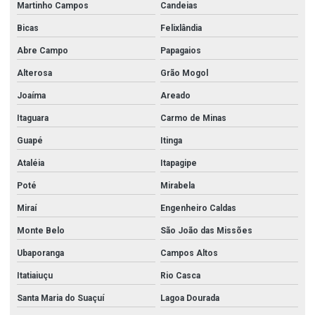
Martinho Campos
Candeias
Bicas
Felixlândia
Abre Campo
Papagaios
Alterosa
Grão Mogol
Joaíma
Areado
Itaguara
Carmo de Minas
Guapé
Itinga
Ataléia
Itapagipe
Poté
Mirabela
Miraí
Engenheiro Caldas
Monte Belo
São João das Missões
Ubaporanga
Campos Altos
Itatiaiuçu
Rio Casca
Santa Maria do Suaçuí
Lagoa Dourada