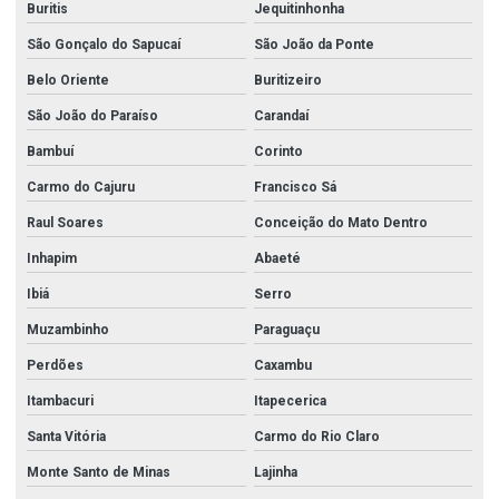
Buritis
Jequitinhonha
São Gonçalo do Sapucaí
São João da Ponte
Belo Oriente
Buritizeiro
São João do Paraíso
Carandaí
Bambuí
Corinto
Carmo do Cajuru
Francisco Sá
Raul Soares
Conceição do Mato Dentro
Inhapim
Abaeté
Ibiá
Serro
Muzambinho
Paraguaçu
Perdões
Caxambu
Itambacuri
Itapecerica
Santa Vitória
Carmo do Rio Claro
Monte Santo de Minas
Lajinha