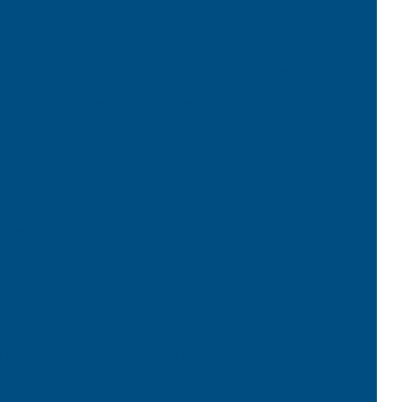
libração de instrumentos de medição
manovacuômetro
Calibração medidor de camada
bração de medidor de espessura por ultrassom
mpeno
Calibração de micrometro
o
Calibração de micrometro interno
e 2 pontas
Calibração de micropipetas
e multimetro
Calibração de multimetro digital
 de nivel a laser
Calibracao no rio de janeiro
 padrão de rugosidade
Calibração de paquimetro
libração de peneiras
Calibração de peneiras rbc
 de pressão
Calibração de projetor de perfil
de prumo
Calibração de prumo de centro
Calibração de relogio apalpador