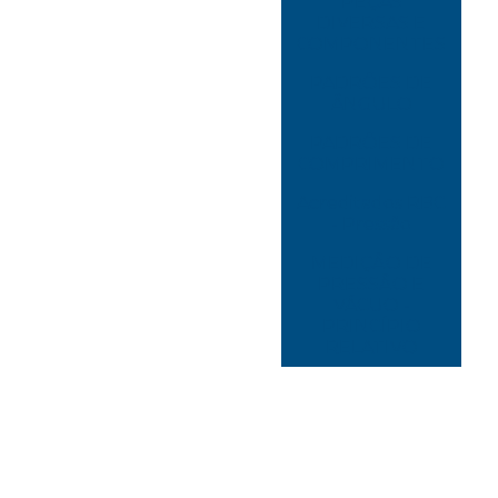
PEÇAS
DIVERSAS E
COMPONENTES
PADRÕES DE
ÂNGULO
PADRÕES DE
COMPRIMENTO
Acreditados RBC
- Pressão
MEDIÇÃO DE
PRESSÃO E
VÁCUO -
PRINCÍPIO
RELATIVO