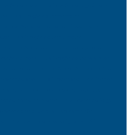
ibração de rosca
Calibração de rugosimetro
tro
Calibração de termometro
Calibração de termometro infravermelho
aser
Calibração de torquimetro
Calibração de torquimetro rio de janeiro
bração de trena
Calibração de trena a laser
e vacuometro
Calibração de válvula de alívio
ibrador de anel
Calibrador anel liso cilindrico
 de angulo
Calibrador de angulos digital
ador de diametro interno
Calibrador de folga
ibrador de pneus digital para caminhão
de
Calibrador de pneus digital portátil
tampão liso
Calibrador tampão de rosca