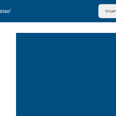
stas!
Orçam
Aferição de calibrador de pn
Calibração e aferição de equipamentos
Ca
Calibração de alicate amperim
Calibração aparelho de pressão
Calibração
Calibração de bloco padrão
Calibração de calibrador de rosca
Calibração de cronometr
Calibração de equipamentos de m
Calibração de esfigmomanômetro
Calib