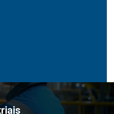
Calibrar detector de gás
Calibre de solda
presa de calibração de balanças
s
Empresa de calibração de instrumentos
rj
Empresas de aferição de equipamentos
 equipamentos no rio de janeiro
 janeiro
Empresas de calibração rj
de calibração
Micrometro interno 2 pontas
iços de calibração rbc
Tampão de rosca
 Profundidade
riais