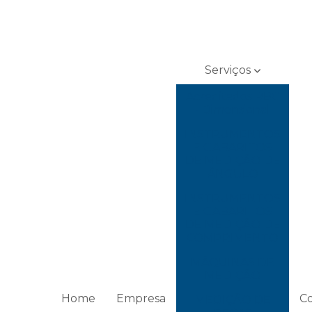
Serviços
Acreditados RBC
- Dimensional
INSTRUMENTOS
E GABARITOS
DE MEDIÇÃO DE
ÂNGULO
INSTRUMENTOS
E GABARITOS
DE MEDIÇÃO DE
COMPRIMENTO
MÁQUINAS DE
MEDIÇÃO
Home
Empresa
C
MEDIÇÃO DE