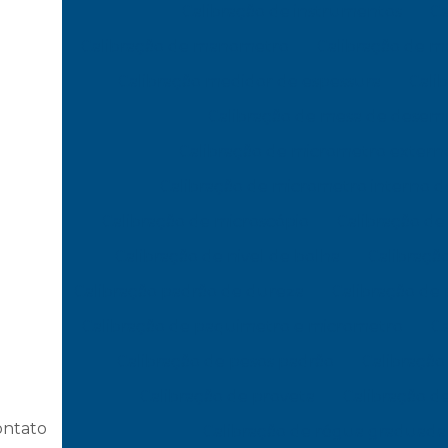
Calibração de instrumentos
Ca
Calibração de manometro
Calibração de 
Calibração medidor de espessura
Cali
Calibração de mesa de dese
Calibração de micrometro extern
Calibração de micrometro interno d
Calibração de microscópio
Calibração d
Calibração de nivel de bolha
Calibração
Calibração padrão de dureza
Calibração de
Calibração de paquimetro e micrometro
Ca
Calibração de pesos padrão
Calibração
Calibração de proveta
Calibração 
ontato
Calibração de régua graduada