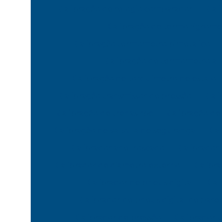
Calibração de relogio comparador
Cal
Calibração de termohigrome
Calibração termometro bimetalico
Calibração de termometro a l
Calibração de torquimetro de estalo
Calibração transmissor de pressão
Cali
Calibração de trenas rbc
Calibração d
Calibração de valvula de segurança
Cal
Calibrador anel roscado
Calibrador
Calibrador de diametro externo
Calibr
Calibrador de pneus digital
Cal
Calibrador de pneus digital de pare
Calibrador de pressão
Calibrador 