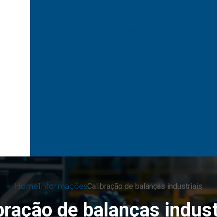
Calibrar controlador de temperatura
Empresa de calibração
Em
Empresa de calibração de equipamento
Empresa de calibração de instrumentos 
Empresas de calibração de
Empresas de calibração no rio de
Gerenciamento de calibração
Gestão 
Paquimetro de profundidade
Serv
Trena de
Home
Informações
Calibração de balanças industriais
bração de balanças indust