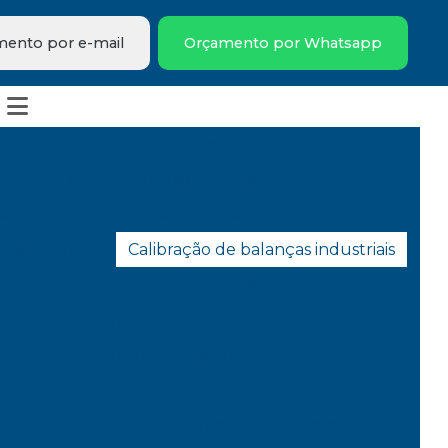
ento por e-mail
Orçamento por Whatsapp
eus
Aferição de equipamentos
libração e aferição de equipamentos laboratoriais
etro
Calibração de anel roscado
 de balanças
Calibração de balanças industriais
Calibração de calibrador de pneus
Calibração controlador de temperatura
o
Calibração de durômetros
edição
Calibração de escala graduada
ração de esquadro
Calibração de ferramentas