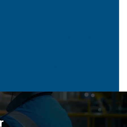
Calibrar detector de gás
Calibre de solda
presa de calibração de balanças
s
Empresa de calibração de instrumentos
rj
Empresas de aferição de equipamentos
 equipamentos no rio de janeiro
 janeiro
Empresas de calibração rj
de calibração
Micrometro interno 2 pontas
iços de calibração rbc
Tampão de rosca
 Profundidade
r