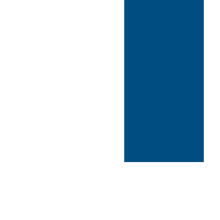
PEÇAS
DIVERSAS E
COMPONENTES
PADRÕES DE
ÂNGULO
PADRÕES DE
COMPRIMENTO
Acreditados RBC
- Pressão
MEDIÇÃO DE
PRESSÃO E
VÁCUO -
PRINCÍPIO
RELATIVO