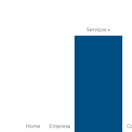
Serviços
Acreditados RBC
- Dimensional
INSTRUMENTOS
E GABARITOS
DE MEDIÇÃO DE
ÂNGULO
INSTRUMENTOS
E GABARITOS
DE MEDIÇÃO DE
COMPRIMENTO
MÁQUINAS DE
MEDIÇÃO
Home
Empresa
C
MEDIÇÃO DE