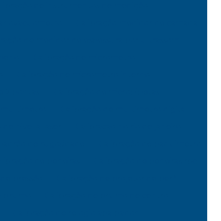
libração de instrumentos de medição
manovacuômetro
Calibração medidor de camada
bração de medidor de espessura por ultrassom
mpeno
Calibração de micrometro
o
Calibração de micrometro interno
e 2 pontas
Calibração de micropipetas
e multimetro
Calibração de multimetro digital
 de nivel a laser
Calibracao no rio de janeiro
 padrão de rugosidade
Calibração de paquimetro
libração de peneiras
Calibração de peneiras rbc
 de pressão
Calibração de projetor de perfil
de prumo
Calibração de prumo de centro
Calibração de relogio apalpador