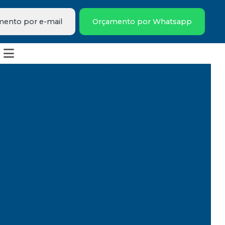
ento por e-mail
Orçamento por Whatsapp
eus
Aferição de equipamentos
libração e aferição de equipamentos laboratoriais
etro
Calibração de anel roscado
 de balanças
Calibração de balanças industriais
Calibração de calibrador de pneus
Calibração controlador de temperatura
o
Calibração de durômetros
edição
Calibração de escala graduada
ração de esquadro
Calibração de ferramentas