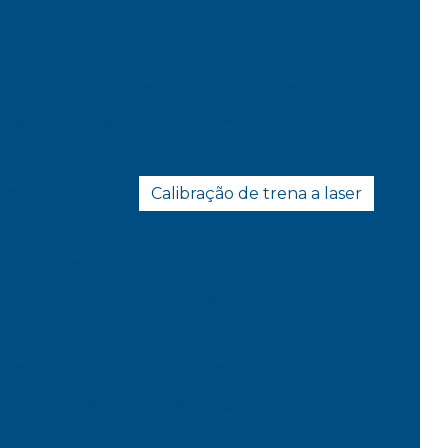
ibração de rosca
Calibração de rugosimetro
tro
Calibração de termometro
Calibração de termometro infravermelho
aser
Calibração de torquimetro
Calibração de torquimetro rio de janeiro
bração de trena
Calibração de trena a laser
e vacuometro
Calibração de válvula de alívio
ibrador de anel
Calibrador anel liso cilindrico
 de angulo
Calibrador de angulos digital
ador de diametro interno
Calibrador de folga
ibrador de pneus digital para caminhão
de
Calibrador de pneus digital portátil
tampão liso
Calibrador tampão de rosca