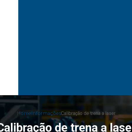
Calibrar controlador de temperatura
Empresa de calibração
Em
Empresa de calibração de equipamento
Empresa de calibração de instrumentos 
Empresas de calibração de
Empresas de calibração no rio de
Gerenciamento de calibração
Gestão 
Paquimetro de profundidade
Serv
Trena de
Home
Informações
Calibração de trena a laser
Calibração de trena a lase