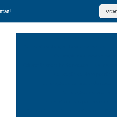
stas!
Orçam
Aferição de calibrador de pn
Calibração e aferição de equipamentos
Ca
Calibração de alicate amperim
Calibração aparelho de pressão
Calibração
Calibração de bloco padrão
Calibração de calibrador de rosca
Calibração de cronometr
Calibração de equipamentos de m
Calibração de esfigmomanômetro
Calib