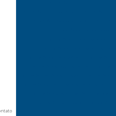
Calibração de instrumentos
Ca
Calibração de manometro
Calibração de 
Calibração medidor de espessura
Cali
Calibração de mesa de dese
Calibração de micrometro extern
Calibração de micrometro interno d
Calibração de microscópio
Calibração d
Calibração de nivel de bolha
Calibração
Calibração padrão de dureza
Calibração de
Calibração de paquimetro e micrometro
Ca
Calibração de pesos padrão
Calibração
Calibração de proveta
Calibração 
ontato
Calibração de régua graduada