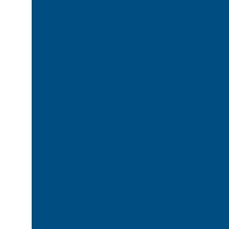
Calibração de relogio comparador
Cal
Calibração de termohigrome
Calibração termometro bimetalico
Calibração de termometro a l
Calibração de torquimetro de estalo
Calibração transmissor de pressão
Cali
Calibração de trenas rbc
Calibração d
Calibração de valvula de segurança
Cal
Calibrador anel roscado
Calibrador
Calibrador de diametro externo
Calibr
Calibrador de pneus digital
Cal
Calibrador de pneus digital de pare
Calibrador de pressão
Calibrador 