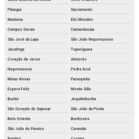
Pitangui
Sacramento
Mantena
Elói Mendes
Campos Gerais
Camanducaia
São José da Lapa
São João Nepomuceno
Jacutinga
Tupaciguara
Coração de Jesus
Aimorés
Nepomuceno
Pedra Azul
Minas Novas
Paraopeba
Espera Feliz
Monte Sião
Buritis
Jequitinhonha
São Gonçalo do Sapucaí
São João da Ponte
Belo Oriente
Buritizeiro
São João do Paraíso
Carandaí
Bambuí
Corinto