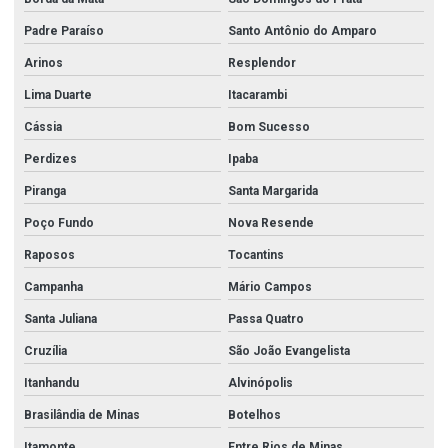
Padre Paraíso
Santo Antônio do Amparo
Arinos
Resplendor
Lima Duarte
Itacarambi
Cássia
Bom Sucesso
Perdizes
Ipaba
Piranga
Santa Margarida
Poço Fundo
Nova Resende
Raposos
Tocantins
Campanha
Mário Campos
Santa Juliana
Passa Quatro
Cruzília
São João Evangelista
Itanhandu
Alvinópolis
Brasilândia de Minas
Botelhos
Itamonte
Entre Rios de Minas