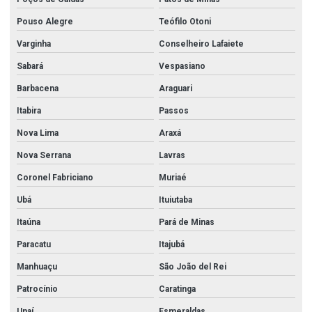
Pouso Alegre
Teófilo Otoni
Varginha
Conselheiro Lafaiete
Sabará
Vespasiano
Barbacena
Araguari
Itabira
Passos
Nova Lima
Araxá
Nova Serrana
Lavras
Coronel Fabriciano
Muriaé
Ubá
Ituiutaba
Itaúna
Pará de Minas
Paracatu
Itajubá
Manhuaçu
São João del Rei
Patrocínio
Caratinga
Unaí
Esmeraldas