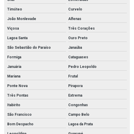
Timóteo
Curvelo
João Monlevade
Alfenas
Viçosa
Três Corações
Lagoa Santa
Ouro Preto
São Sebastião do Paraíso
Janaúba
Formiga
Cataguases
Januária
Pedro Leopoldo
Mariana
Frutal
Ponte Nova
Pirapora
Três Pontas
Extrema
Itabirito
Congonhas
São Francisco
Campo Belo
Bom Despacho
Lagoa da Prata
Leopoldina
Guaxupé