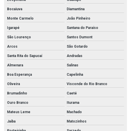
Bocaiuva
Diamantina
Monte Carmelo
João Pinheiro
Igarapé
Santana do Paraíso
São Lourenço
Santos Dumont
Arcos
São Gotardo
Santa Rita do Sapucaí
Andradas
Almenara
Salinas
Boa Esperança
Capelinha
Oliveira
Visconde do Rio Branco
Brumadinho
Caeté
Ouro Branco
Iturama
Mateus Leme
Machado
Jaíba
Matozinhos
Porteirinha
Sarzedo