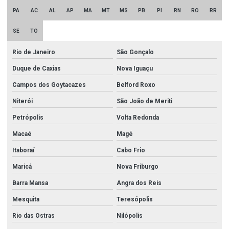
PA
AC
AL
AP
MA
MT
MS
PB
PI
RN
RO
RR
SE
TO
Rio de Janeiro
São Gonçalo
Duque de Caxias
Nova Iguaçu
Campos dos Goytacazes
Belford Roxo
Niterói
São João de Meriti
Petrópolis
Volta Redonda
Macaé
Magé
Itaboraí
Cabo Frio
Maricá
Nova Friburgo
Barra Mansa
Angra dos Reis
Mesquita
Teresópolis
Rio das Ostras
Nilópolis