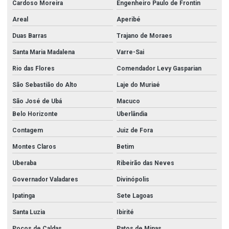
Cardoso Moreira
Engenheiro Paulo de Frontin
Areal
Aperibé
Duas Barras
Trajano de Moraes
Santa Maria Madalena
Varre-Sai
Rio das Flores
Comendador Levy Gasparian
São Sebastião do Alto
Laje do Muriaé
São José de Ubá
Macuco
Belo Horizonte
Uberlândia
Contagem
Juiz de Fora
Montes Claros
Betim
Uberaba
Ribeirão das Neves
Governador Valadares
Divinópolis
Ipatinga
Sete Lagoas
Santa Luzia
Ibirité
Poços de Caldas
Patos de Minas