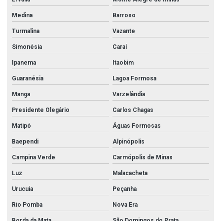
Medina
Barroso
Turmalina
Vazante
Simonésia
Caraí
Ipanema
Itaobim
Guaranésia
Lagoa Formosa
Manga
Varzelândia
Presidente Olegário
Carlos Chagas
Matipó
Águas Formosas
Baependi
Alpinópolis
Campina Verde
Carmópolis de Minas
Luz
Malacacheta
Urucuia
Peçanha
Rio Pomba
Nova Era
Borda da Mata
São Domingos do Prata