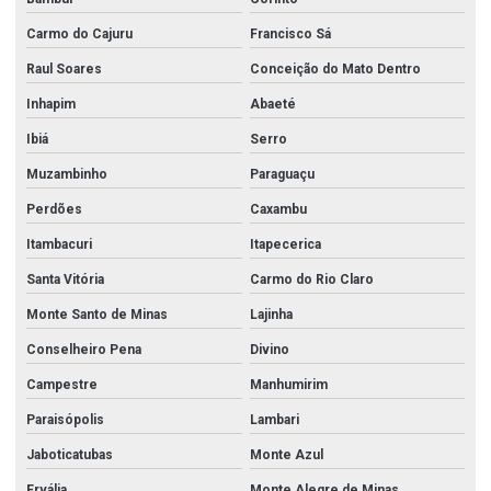
Carmo do Cajuru
Francisco Sá
Raul Soares
Conceição do Mato Dentro
Inhapim
Abaeté
Ibiá
Serro
Muzambinho
Paraguaçu
Perdões
Caxambu
Itambacuri
Itapecerica
Santa Vitória
Carmo do Rio Claro
Monte Santo de Minas
Lajinha
Conselheiro Pena
Divino
Campestre
Manhumirim
Paraisópolis
Lambari
Jaboticatubas
Monte Azul
Ervália
Monte Alegre de Minas