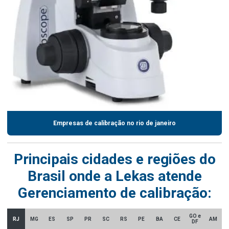
Empresas de calibração no rio de janeiro
Principais cidades e regiões do
Brasil onde a Lekas atende
Gerenciamento de calibração:
GO e
RJ
MG
ES
SP
PR
SC
RS
PE
BA
CE
AM
DF