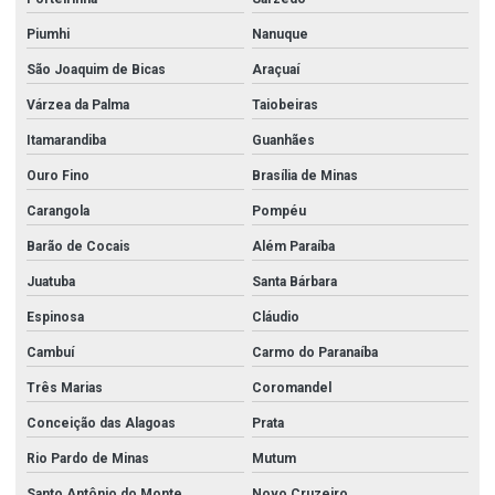
Piumhi
Nanuque
São Joaquim de Bicas
Araçuaí
Várzea da Palma
Taiobeiras
Itamarandiba
Guanhães
Ouro Fino
Brasília de Minas
Carangola
Pompéu
Barão de Cocais
Além Paraíba
Juatuba
Santa Bárbara
Espinosa
Cláudio
Cambuí
Carmo do Paranaíba
Três Marias
Coromandel
Conceição das Alagoas
Prata
Rio Pardo de Minas
Mutum
Santo Antônio do Monte
Novo Cruzeiro