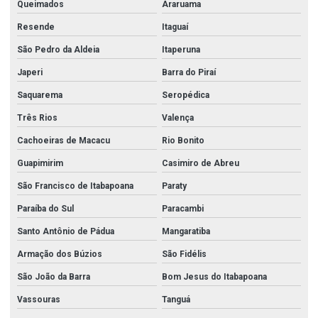
Queimados
Araruama
Resende
Itaguaí
São Pedro da Aldeia
Itaperuna
Japeri
Barra do Piraí
Saquarema
Seropédica
Três Rios
Valença
Cachoeiras de Macacu
Rio Bonito
Guapimirim
Casimiro de Abreu
São Francisco de Itabapoana
Paraty
Paraíba do Sul
Paracambi
Santo Antônio de Pádua
Mangaratiba
Armação dos Búzios
São Fidélis
São João da Barra
Bom Jesus do Itabapoana
Vassouras
Tanguá