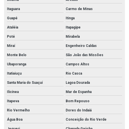
Itaguara
Carmo de Minas
Guapé
Itinga
Ataléia
Itapagipe
Poté
Mirabela
Miraí
Engenheiro Caldas
Monte Belo
São João das Missões
Ubaporanga
Campos Altos
Itatiaiuçu
Rio Casca
Santa Maria do Suaçuí
Lagoa Dourada
Ilicínea
Mar de Espanha
Itapeva
Bom Repouso
Rio Vermelho
Dores do Indaiá
Água Boa
Conceição do Rio Verde
Jequeri
Chapada Gaúcha