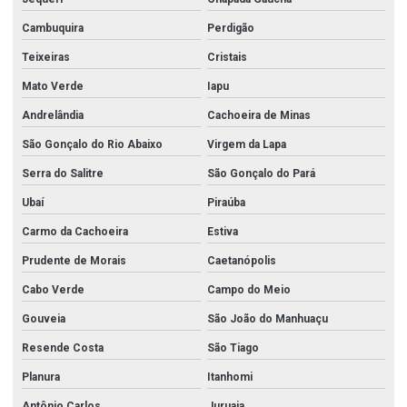
Cambuquira
Perdigão
Teixeiras
Cristais
Mato Verde
Iapu
Andrelândia
Cachoeira de Minas
São Gonçalo do Rio Abaixo
Virgem da Lapa
Serra do Salitre
São Gonçalo do Pará
Ubaí
Piraúba
Carmo da Cachoeira
Estiva
Prudente de Morais
Caetanópolis
Cabo Verde
Campo do Meio
Gouveia
São João do Manhuaçu
Resende Costa
São Tiago
Planura
Itanhomi
Antônio Carlos
Juruaia