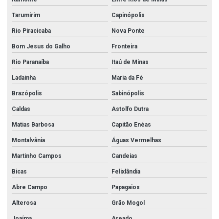
Tarumirim
Capinópolis
Rio Piracicaba
Nova Ponte
Bom Jesus do Galho
Fronteira
Rio Paranaíba
Itaú de Minas
Ladainha
Maria da Fé
Brazópolis
Sabinópolis
Caldas
Astolfo Dutra
Matias Barbosa
Capitão Enéas
Montalvânia
Águas Vermelhas
Martinho Campos
Candeias
Bicas
Felixlândia
Abre Campo
Papagaios
Alterosa
Grão Mogol
Joaíma
Areado