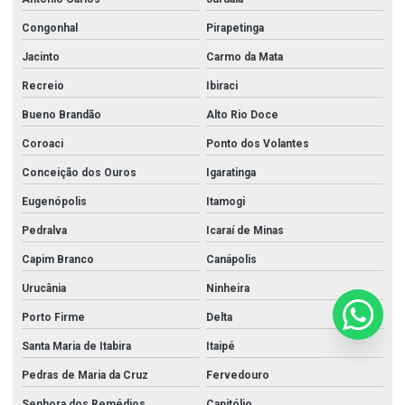
Congonhal
Pirapetinga
Jacinto
Carmo da Mata
Recreio
Ibiraci
Bueno Brandão
Alto Rio Doce
Coroaci
Ponto dos Volantes
Conceição dos Ouros
Igaratinga
Eugenópolis
Itamogi
Pedralva
Icaraí de Minas
Capim Branco
Canápolis
Urucânia
Ninheira
Porto Firme
Delta
Santa Maria de Itabira
Itaipé
Pedras de Maria da Cruz
Fervedouro
Senhora dos Remédios
Capitólio