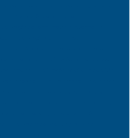
ibração de rosca
Calibração de rugosimetro
tro
Calibração de termometro
Calibração de termometro infravermelho
aser
Calibração de torquimetro
Calibração de torquimetro rio de janeiro
bração de trena
Calibração de trena a laser
e vacuometro
Calibração de válvula de alívio
ibrador de anel
Calibrador anel liso cilindrico
 de angulo
Calibrador de angulos digital
ador de diametro interno
Calibrador de folga
ibrador de pneus digital para caminhão
de
Calibrador de pneus digital portátil
tampão liso
Calibrador tampão de rosca