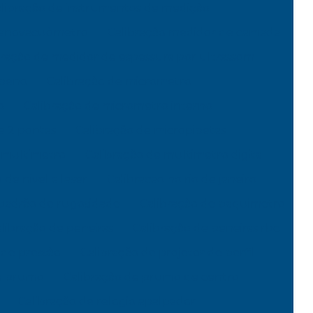
libração de instrumentos de medição
manovacuômetro
Calibração medidor de camada
bração de medidor de espessura por ultrassom
mpeno
Calibração de micrometro
o
Calibração de micrometro interno
e 2 pontas
Calibração de micropipetas
e multimetro
Calibração de multimetro digital
 de nivel a laser
Calibracao no rio de janeiro
 padrão de rugosidade
Calibração de paquimetro
libração de peneiras
Calibração de peneiras rbc
 de pressão
Calibração de projetor de perfil
de prumo
Calibração de prumo de centro
Calibração de relogio apalpador