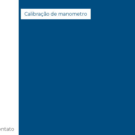
Calibração de instrumentos
Ca
Calibração de manometro
Calibração de 
Calibração medidor de espessura
Cali
Calibração de mesa de dese
Calibração de micrometro extern
Calibração de micrometro interno d
Calibração de microscópio
Calibração d
Calibração de nivel de bolha
Calibração
Calibração padrão de dureza
Calibração de
Calibração de paquimetro e micrometro
Ca
Calibração de pesos padrão
Calibração
Calibração de proveta
Calibração 
ontato
Calibração de régua graduada