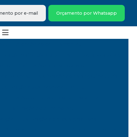
ento por e-mail
Orçamento por Whatsapp
eus
Aferição de equipamentos
libração e aferição de equipamentos laboratoriais
etro
Calibração de anel roscado
 de balanças
Calibração de balanças industriais
Calibração de calibrador de pneus
Calibração controlador de temperatura
o
Calibração de durômetros
edição
Calibração de escala graduada
ração de esquadro
Calibração de ferramentas