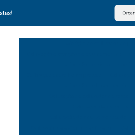
stas!
Orçam
Aferição de calibrador de pn
Calibração e aferição de equipamentos
Ca
Calibração de alicate amperim
Calibração aparelho de pressão
Calibração
Calibração de bloco padrão
Calibração de calibrador de rosca
Calibração de cronometr
Calibração de equipamentos de m
Calibração de esfigmomanômetro
Calib