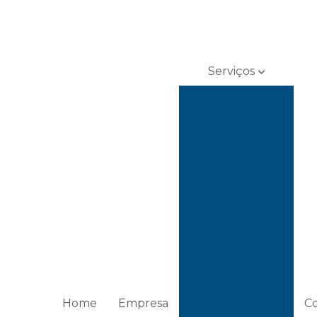
Serviços
Acreditados RBC
- Dimensional
INSTRUMENTOS
E GABARITOS
DE MEDIÇÃO DE
ÂNGULO
INSTRUMENTOS
E GABARITOS
DE MEDIÇÃO DE
COMPRIMENTO
MÁQUINAS DE
MEDIÇÃO
Home
Empresa
C
MEDIÇÃO DE