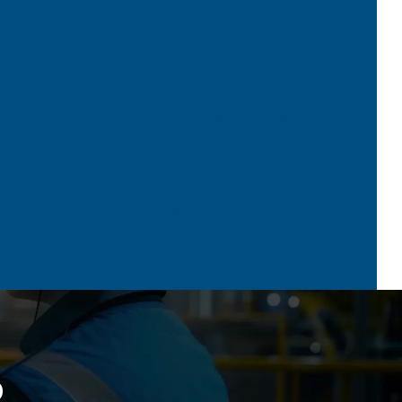
Calibrar detector de gás
Calibre de solda
presa de calibração de balanças
s
Empresa de calibração de instrumentos
rj
Empresas de aferição de equipamentos
 equipamentos no rio de janeiro
 janeiro
Empresas de calibração rj
de calibração
Micrometro interno 2 pontas
iços de calibração rbc
Tampão de rosca
 Profundidade
o