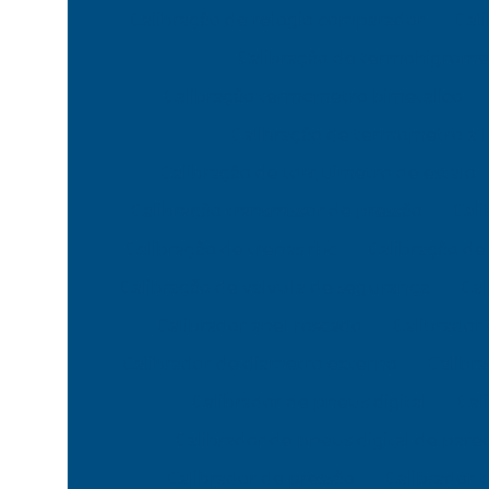
Calibração de relogio comparador
Cal
Calibração de termohigrome
Calibração termometro bimetalico
Calibração de termometro a l
Calibração de torquimetro de estalo
Calibração transmissor de pressão
Cali
Calibração de trenas rbc
Calibração d
Calibração de valvula de segurança
Cal
Calibrador anel roscado
Calibrador
Calibrador de diametro externo
Calibr
Calibrador de pneus digital
Cal
Calibrador de pneus digital de pare
Calibrador de pressão
Calibrador 