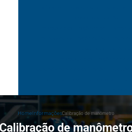
Calibrar controlador de temperatura
Empresa de calibração
Em
Empresa de calibração de equipamento
Empresa de calibração de instrumentos 
Empresas de calibração de
Empresas de calibração no rio de
Gerenciamento de calibração
Gestão 
Paquimetro de profundidade
Serv
Trena de
Home
Informações
Calibração de manômetro
Calibração de manômetr