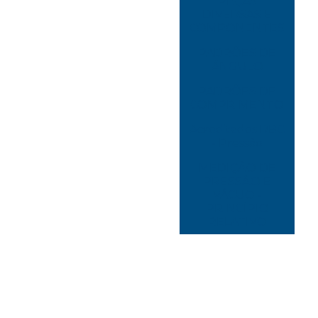
PEÇAS
DIVERSAS E
COMPONENTES
PADRÕES DE
ÂNGULO
PADRÕES DE
COMPRIMENTO
Acreditados RBC
- Pressão
MEDIÇÃO DE
PRESSÃO E
VÁCUO -
PRINCÍPIO
RELATIVO