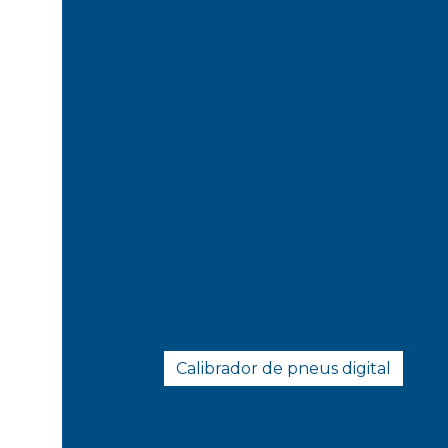
Calibração de relogio comparador
Cal
Calibração de termohigrome
Calibração termometro bimetalico
Calibração de termometro a l
Calibração de torquimetro de estalo
Calibração transmissor de pressão
Cali
Calibração de trenas rbc
Calibração d
Calibração de valvula de segurança
Cal
Calibrador anel roscado
Calibrador
Calibrador de diametro externo
Calibr
Calibrador de pneus digital
Cal
Calibrador de pneus digital de pare
Calibrador de pressão
Calibrador 