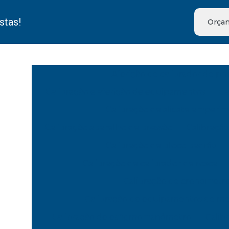
stas!
Orçam
Aferição de calibrador de pn
Calibração e aferição de equipamentos
Ca
Calibração de alicate amperim
Calibração aparelho de pressão
Calibração
Calibração de bloco padrão
Calibração de calibrador de rosca
Calibração de cronometr
Calibração de equipamentos de m
Calibração de esfigmomanômetro
Calib