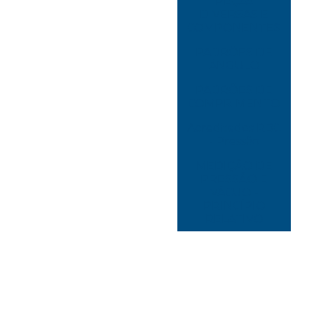
PEÇAS
DIVERSAS E
COMPONENTES
PADRÕES DE
ÂNGULO
PADRÕES DE
COMPRIMENTO
Acreditados RBC
- Pressão
MEDIÇÃO DE
PRESSÃO E
VÁCUO -
PRINCÍPIO
RELATIVO