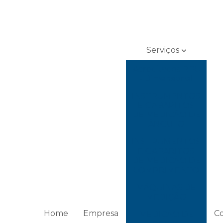
Serviços
Acreditados RBC
- Dimensional
INSTRUMENTOS
E GABARITOS
DE MEDIÇÃO DE
ÂNGULO
INSTRUMENTOS
E GABARITOS
DE MEDIÇÃO DE
COMPRIMENTO
MÁQUINAS DE
MEDIÇÃO
Home
Empresa
C
MEDIÇÃO DE