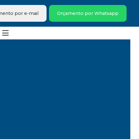
ento por e-mail
Orçamento por Whatsapp
eus
Aferição de equipamentos
libração e aferição de equipamentos laboratoriais
etro
Calibração de anel roscado
 de balanças
Calibração de balanças industriais
Calibração de calibrador de pneus
Calibração controlador de temperatura
o
Calibração de durômetros
edição
Calibração de escala graduada
ração de esquadro
Calibração de ferramentas