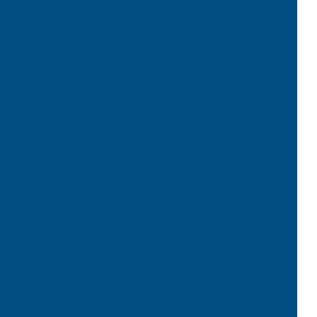
libração de instrumentos de medição
manovacuômetro
Calibração medidor de camada
bração de medidor de espessura por ultrassom
mpeno
Calibração de micrometro
o
Calibração de micrometro interno
e 2 pontas
Calibração de micropipetas
e multimetro
Calibração de multimetro digital
 de nivel a laser
Calibracao no rio de janeiro
 padrão de rugosidade
Calibração de paquimetro
libração de peneiras
Calibração de peneiras rbc
 de pressão
Calibração de projetor de perfil
de prumo
Calibração de prumo de centro
Calibração de relogio apalpador