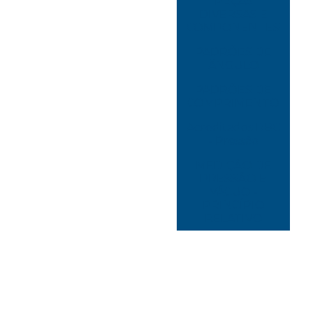
PEÇAS
DIVERSAS E
COMPONENTES
PADRÕES DE
ÂNGULO
PADRÕES DE
COMPRIMENTO
Acreditados RBC
- Pressão
MEDIÇÃO DE
PRESSÃO E
VÁCUO -
PRINCÍPIO
RELATIVO