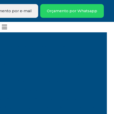
ento por e-mail
Orçamento por Whatsapp
eus
Aferição de equipamentos
libração e aferição de equipamentos laboratoriais
etro
Calibração de anel roscado
 de balanças
Calibração de balanças industriais
Calibração de calibrador de pneus
Calibração controlador de temperatura
o
Calibração de durômetros
edição
Calibração de escala graduada
ração de esquadro
Calibração de ferramentas