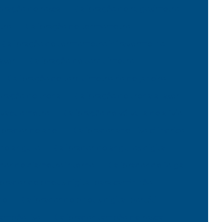
ibração de rosca
Calibração de rugosimetro
tro
Calibração de termometro
Calibração de termometro infravermelho
aser
Calibração de torquimetro
Calibração de torquimetro rio de janeiro
bração de trena
Calibração de trena a laser
e vacuometro
Calibração de válvula de alívio
ibrador de anel
Calibrador anel liso cilindrico
 de angulo
Calibrador de angulos digital
ador de diametro interno
Calibrador de folga
ibrador de pneus digital para caminhão
de
Calibrador de pneus digital portátil
tampão liso
Calibrador tampão de rosca