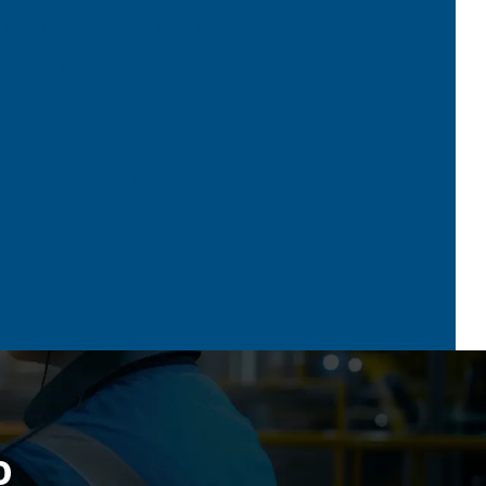
Calibrar detector de gás
Calibre de solda
presa de calibração de balanças
s
Empresa de calibração de instrumentos
rj
Empresas de aferição de equipamentos
 equipamentos no rio de janeiro
 janeiro
Empresas de calibração rj
de calibração
Micrometro interno 2 pontas
iços de calibração rbc
Tampão de rosca
 Profundidade
o