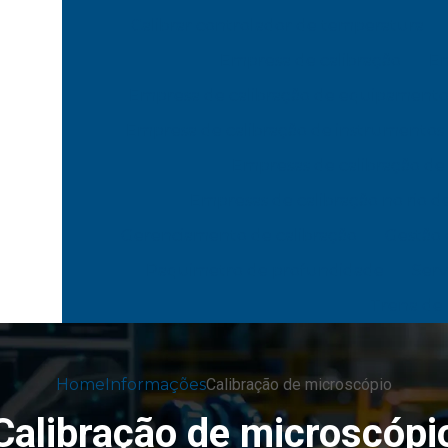
Calibrar controlador de temperatura
Empresa de calibração
Em
Empresa de calibração de equipamento
Empresa de calibração de instrumentos 
Empresas de calibração de
Empresas de calibração no rio de
Gerenciamento de calibração
Gestão 
Paquimetro de profundidade
Serv
Trena de
Home
Informações
Calibração de microscópio
Calibração de microscópi