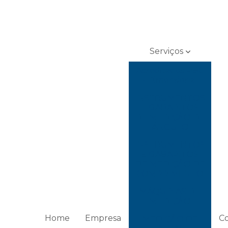
Serviços
Acreditados RBC
- Dimensional
INSTRUMENTOS
E GABARITOS
DE MEDIÇÃO DE
ÂNGULO
INSTRUMENTOS
E GABARITOS
DE MEDIÇÃO DE
COMPRIMENTO
MÁQUINAS DE
MEDIÇÃO
Home
Empresa
C
MEDIÇÃO DE