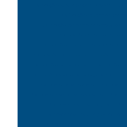
Calibração de relogio comparador
Cal
Calibração de termohigrome
Calibração termometro bimetalico
Calibração de termometro a l
Calibração de torquimetro de estalo
Calibração transmissor de pressão
Cali
Calibração de trenas rbc
Calibração d
Calibração de valvula de segurança
Cal
Calibrador anel roscado
Calibrador
Calibrador de diametro externo
Calibr
Calibrador de pneus digital
Cal
Calibrador de pneus digital de pare
Calibrador de pressão
Calibrador 