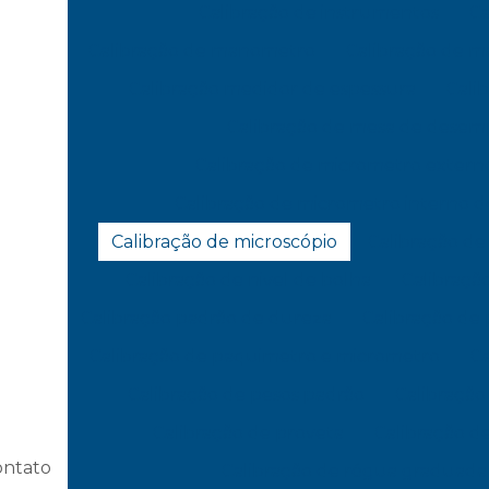
Calibração de instrumentos
Ca
Calibração de manometro
Calibração de 
Calibração medidor de espessura
Cali
Calibração de mesa de dese
Calibração de micrometro extern
Calibração de micrometro interno d
Calibração de microscópio
Calibração d
Calibração de nivel de bolha
Calibração
Calibração padrão de dureza
Calibração de
Calibração de paquimetro e micrometro
Ca
Calibração de pesos padrão
Calibração
Calibração de proveta
Calibração 
ontato
Calibração de régua graduada