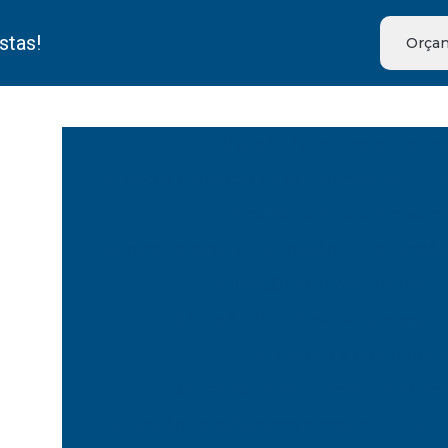
stas!
Orçam
Aferição de calibrador de pn
Calibração e aferição de equipamentos
Ca
Calibração de alicate amperim
Calibração aparelho de pressão
Calibração
Calibração de bloco padrão
Calibração de calibrador de rosca
Calibração de cronometr
Calibração de equipamentos de m
Calibração de esfigmomanômetro
Calib